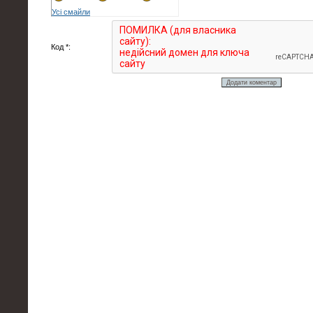
Усі смайли
Код *: