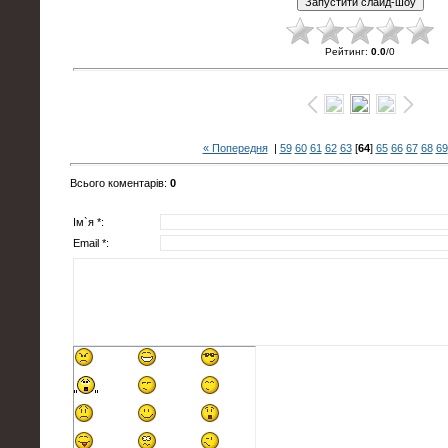
Рейтинг
:
0.0
/
0
« Попередня
|
59
60
61
62
63
[
64
]
65
66
67
68
69
Всього коментарів
:
0
Ім`я *:
Email *: