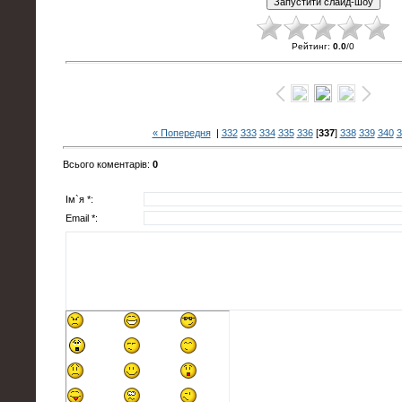
Рейтинг
:
0.0
/
0
« Попередня
|
332
333
334
335
336
[
337
]
338
339
340
3
Всього коментарів
:
0
Ім`я *:
Email *: