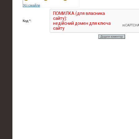
Усі смайли
Код *: