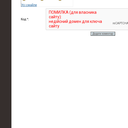
Усі смайли
Код *: