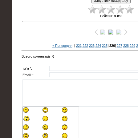
Рейтинг
:
0.0
/
0
« Попередня
|
221
222
223
224
225
[
226
]
227
228
229
2
Всього коментарів
:
0
Ім`я *:
Email *: