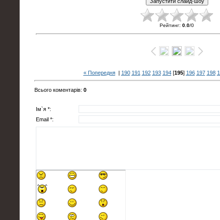
Рейтинг
:
0.0
/
0
« Попередня
|
190
191
192
193
194
[
195
]
196
197
198
1
Всього коментарів
:
0
Ім`я *:
Email *: