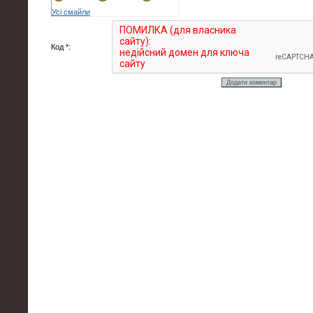
Усі смайли
Код *: