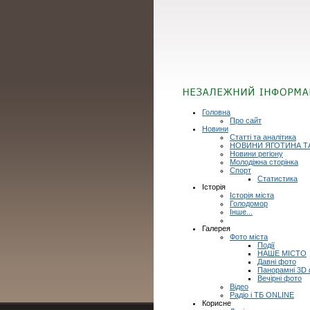
Головна
Про сайт
Новини
Статті та аналітика
НОВИНИ ЯГОТИНА Т
Новини регіону
Молодіжна сторінка
Спорт
Статистика
Історія
Історія міста
Голодомор
Інше...
Галерея
Фото міста
Події
НАШЕ МІСТО
Давні фото
Панорамні 3D
Вечірні фото
Відео
Радіо і ТБ ONLINE
Корисне