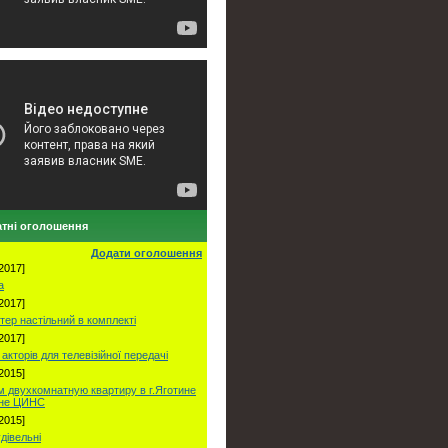
тні оголошення
Додати оголошення
2017]
а
2017]
тер настільний в комплекті
2017]
акторів для телевізійної передачі
2015]
 двухкомнатную квартиру в г.Яготине
оне ЦИНС
2015]
удівельні