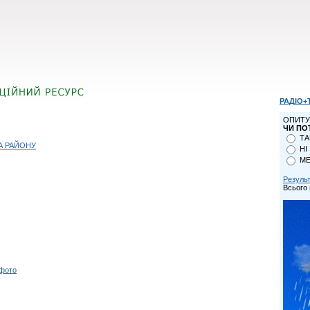
РАДІО+
ОПИТУ
ЧИ ПО
ТА
А РАЙОНУ
НІ
МЕ
Резуль
Всього 
 фото