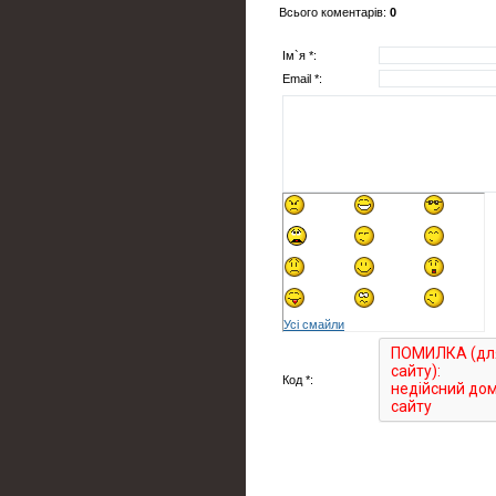
Всього коментарів
:
0
Ім`я *:
Email *:
Усі смайли
Код *: