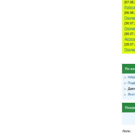
[07.08.
Робота
[06.08.
Продам
[30.07.
Прода
[30.07.
Дитяче
[28.07.
Продае
По ка
НАШ
Поді
Давн
Ягот
Пошу
Логін: