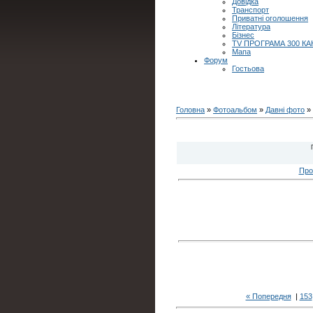
Довідка
Транспорт
Приватні оголошення
Література
Бізнес
TV ПРОГРАМА 300 КА
Мапа
Форум
Гостьова
Головна
»
Фотоальбом
»
Давні фото
» 
Про
« Попередня
|
153