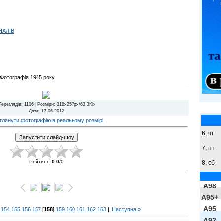
НАЛІВ
Фотографія 1945 року
Переглядів
: 1106 |
Розміри
: 318x257px/63.3Kb
Дата
: 17.06.2012
глянути фотографію в реальному розмірі
6, чт
7, пт
Рейтинг
:
0.0
/
0
8,
сб
A98
A95+
A95
154
155
156
157
[
158
]
159
160
161
162
163
|
Наступна »
A92