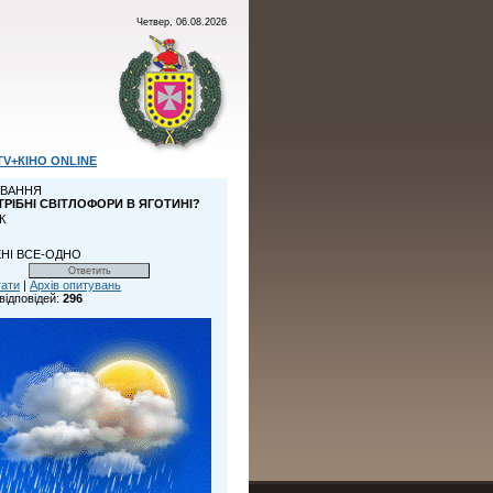
Четвер, 06.08.2026
TV+КІНО ONLINE
ВАННЯ
ТРІБНІ СВІТЛОФОРИ В ЯГОТИНІ?
К
НІ ВСЕ-ОДНО
тати
|
Архів опитувань
відповідей:
296