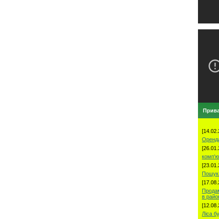
Прива
[14.02.
Оренд
[26.01.
комп'ю
[23.01.
Пошук 
[17.08.
Продам
в рай
[12.08.
Ліса б