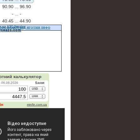
90.90 ...
96.90
- ...
-
40.45 ...
44.90
и на АЗС України
УРС ВАЛЮТ ВІД ЯГОТИН ІНФО
vseazs.com