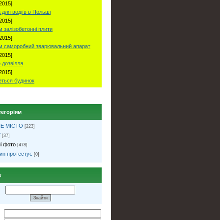
2015]
 для водіїв в Польші
2015]
 залізобетонні плити
2015]
м саморобний зварювальний апарат
2015]
 дозвілля
2015]
ться будинок
тегоріям
Е МІСТО
[223]
ї
[37]
і фото
[478]
ин протестує
[0]
к