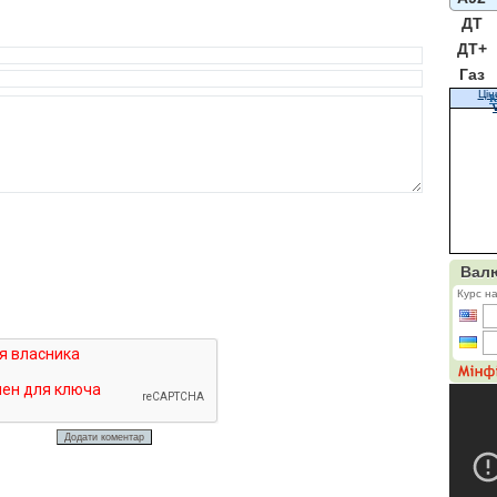
ДТ
ДТ+
Газ
Цін
К