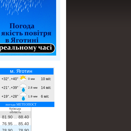
м. Яготин
+32°..+40°
10 м/с
0 мм
+21°..+39°
14 м/с
2.8 мм
+19°..+28°
6 м/с
1.9 мм
погода МЕТЕОПОСТ
Київська
- ...
-
область
81.90 ...
88.40
76.95 ...
85.40
78.90 ...
78.90