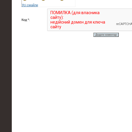
Усі смайли
Код *: