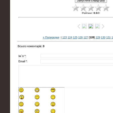
Рейтинг
:
0.0
/
0
« Попередня
|
123
124
125
126
127
[
128
]
129
130
131
1
Всього коментарів
:
0
Ім`я *:
Email *: