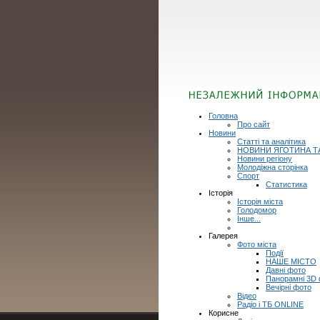
Головна
Про сайт
Новини
Статті та аналітика
НОВИНИ ЯГОТИНА Т
Новини регіону
Молодіжна сторінка
Спорт
Статистика
Історія
Історія міста
Голодомор
Інше...
Галерея
Фото міста
Події
НАШЕ МІСТО
Давні фото
Панорамні 3D
Вечірні фото
Відео
Радіо і ТБ ONLINE
Корисне