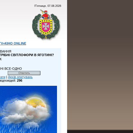
П`ятниця, 07.08.2026
TV+КІНО ONLINE
ВАННЯ
ТРІБНІ СВІТЛОФОРИ В ЯГОТИНІ?
К
НІ ВСЕ-ОДНО
тати
|
Архів опитувань
відповідей:
296