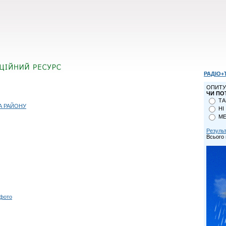
РАДІО+
ОПИТУ
ЧИ ПО
ТА
А РАЙОНУ
НІ
МЕ
Резуль
Всього 
 фото