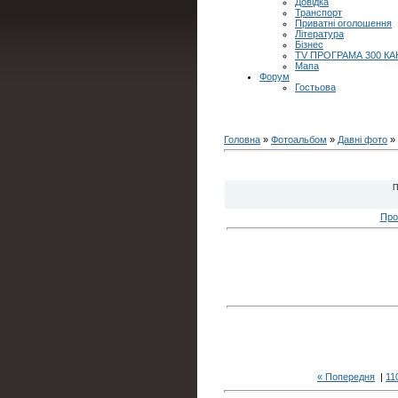
Довідка
Транспорт
Приватні оголошення
Література
Бізнес
TV ПРОГРАМА 300 КА
Мапа
Форум
Гостьова
Головна
»
Фотоальбом
»
Давні фото
» 
П
Про
« Попередня
|
11