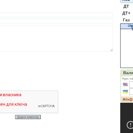
ДТ
ДТ+
Газ
Цін
К