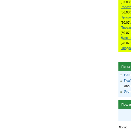
[07.08.
Робота
[06.08.
Продам
[30.07.
Прода
[30.07.
Дитяче
[28.07.
Продае
По ка
НАШ
Поді
Давн
Ягот
Пошу
Логін: