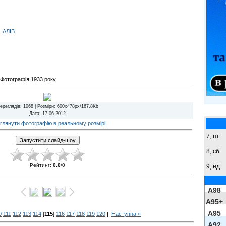
НАЛІВ
Фотографія 1933 року
ереглядів
: 1068 |
Розміри
: 600x478px/167.8Kb
Дата
: 17.06.2012
глянути фотографію в реальному розмірі
7, пт
8,
сб
Рейтинг
:
0.0
/
0
9,
нд
A98
A95+
A95
0
111
112
113
114
[
115
]
116
117
118
119
120
|
Наступна »
A92