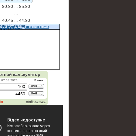
90.90 ...
95.90
- ...
-
40.45 ...
44.90
и на АЗС України
УРС ВАЛЮТ ВІД ЯГОТИН ІНФО
vseazs.com