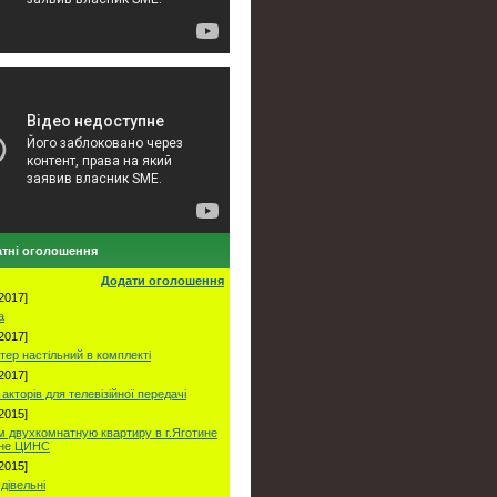
тні оголошення
Додати оголошення
2017]
а
2017]
тер настільний в комплекті
2017]
акторів для телевізійної передачі
2015]
 двухкомнатную квартиру в г.Яготине
оне ЦИНС
2015]
удівельні