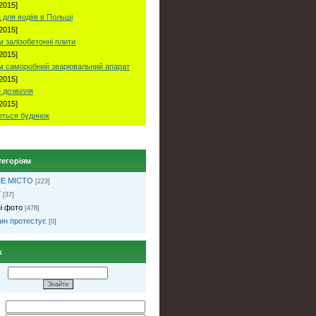
2015]
 для водіїв в Польші
2015]
 залізобетонні плити
2015]
м саморобний зварювальний апарат
2015]
 дозвілля
2015]
ться будинок
тегоріям
Е МІСТО
[223]
ї
[37]
і фото
[478]
ин протестує
[0]
к