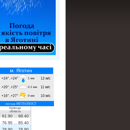
м. Яготин
+24°..+24°
12 м/с
1 мм
+20°..+25°
11 м/с
0.2 мм
+16°..+27°
10 м/с
0 мм
погода МЕТЕОПОСТ
Київська
- ...
-
область
81.90 ...
88.40
76.95 ...
85.40
78.90 ...
78.90