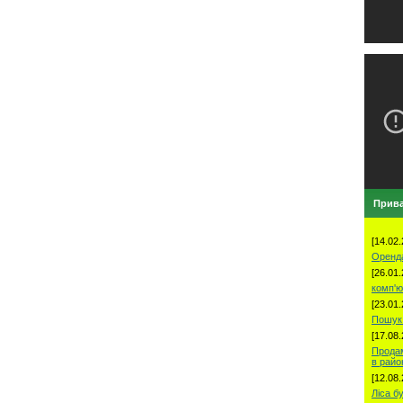
Прива
[14.02.
Оренд
[26.01.
комп'ю
[23.01.
Пошук 
[17.08.
Продам
в рай
[12.08.
Ліса б