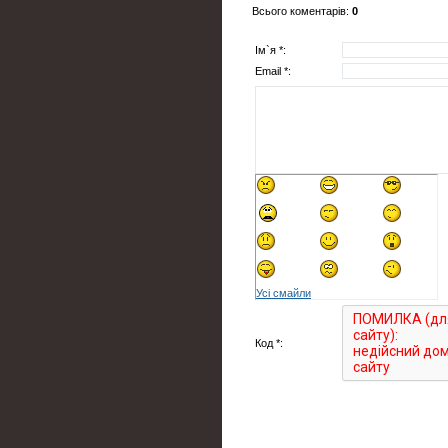
Всього коментарів
:
0
Ім`я *:
Email *:
Усі смайли
Код *: