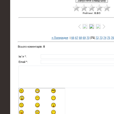
Рейтинг
:
0.0
/
0
« Попередня
|
66
67
68
69
70
[
71
]
72
73
74
75
76
Всього коментарів
:
0
Ім`я *:
Email *: