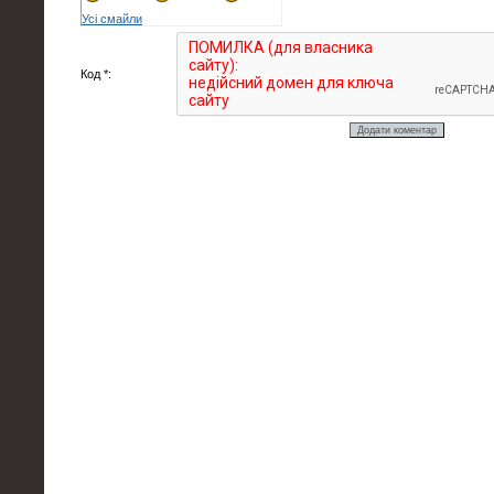
Усі смайли
Код *: