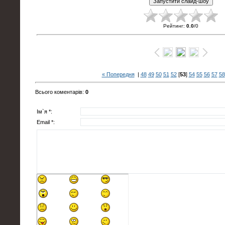
Рейтинг
:
0.0
/
0
« Попередня
|
48
49
50
51
52
[
53
]
54
55
56
57
58
Всього коментарів
:
0
Ім`я *:
Email *: