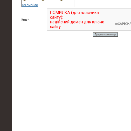
Усі смайли
Код *: