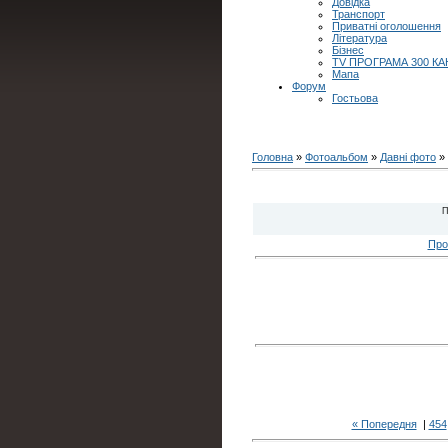
Довідка
Транспорт
Приватні оголошення
Література
Бізнес
TV ПРОГРАМА 300 КА
Мапа
Форум
Гостьова
Головна
»
Фотоальбом
»
Давні фото
» 
П
Про
« Попередня
|
454