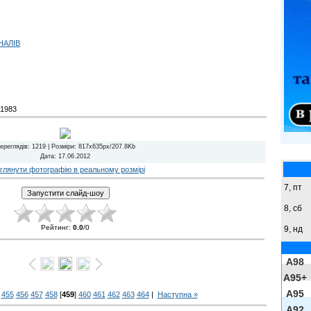
НАЛІВ
1983
ереглядів
: 1219 |
Розміри
: 817x635px/207.8Kb
Дата
: 17.06.2012
глянути фотографію в реальному розмірі
7, пт
8,
сб
Рейтинг
:
0.0
/
0
9,
нд
A98
A95+
A95
455
456
457
458
[
459
]
460
461
462
463
464
|
Наступна »
A92