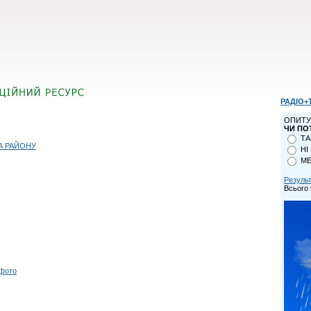
РАДІО+
ОПИТУ
ЧИ ПО
ТА
А РАЙОНУ
НІ
МЕ
Резуль
Всього 
 фото