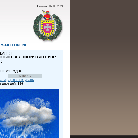
П`ятниця, 07.08.2026
TV+КІНО ONLINE
ВАННЯ
ТРІБНІ СВІТЛОФОРИ В ЯГОТИНІ?
К
НІ ВСЕ-ОДНО
тати
|
Архів опитувань
відповідей:
296