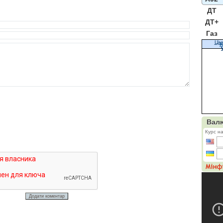
ДТ
ДТ+
Газ
Цін
К