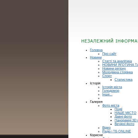
Головна
Про сайт
Новини
Статті та аналітика
НОВИНИ ЯГОТИНА Т
Новини регіону
Молодіжна сторінка
Спорт
Статистика
Історія
Історія міста
Голодомор
Інше...
Галерея
Фото міста
Події
НАШЕ МІСТО
Давні фото
Панорамні 3D
Вечірні фото
Відео
Радіо і ТБ ONLINE
Корисне