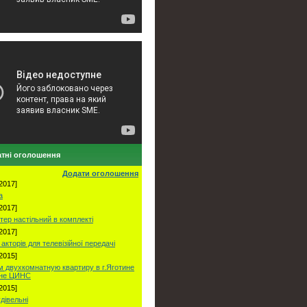
тні оголошення
Додати оголошення
2017]
а
2017]
тер настільний в комплекті
2017]
акторів для телевізійної передачі
2015]
 двухкомнатную квартиру в г.Яготине
оне ЦИНС
2015]
удівельні