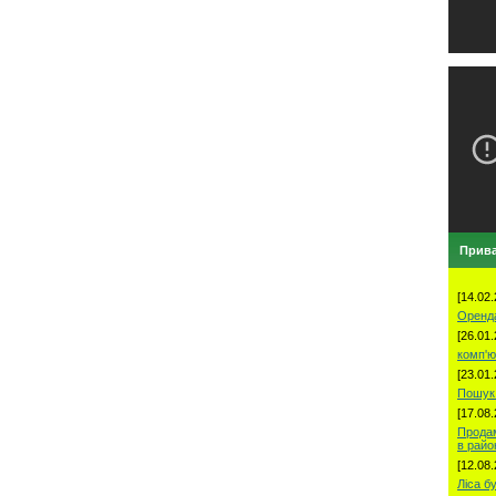
Прива
[14.02.
Оренд
[26.01.
комп'ю
[23.01.
Пошук 
[17.08.
Продам
в рай
[12.08.
Ліса б