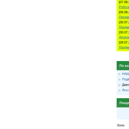
[07.08.
Робота
[06.08.
Продам
[30.07.
Прода
[30.07.
Дитяче
[28.07.
Продае
По ка
НАШ
Поді
Давн
Ягот
Пошу
Логін: