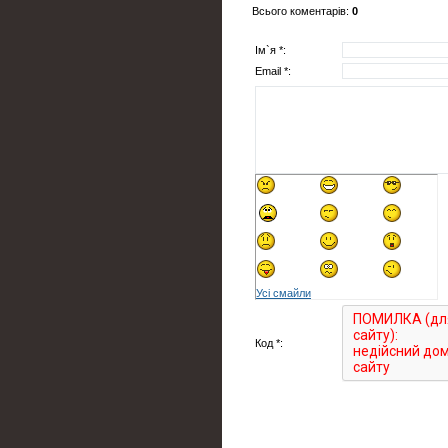
Всього коментарів
:
0
Ім`я *:
Email *:
Усі смайли
Код *: