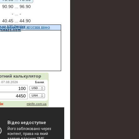
90.90 ...
96.90
- ...
-
40.45 ...
44.90
и на АЗС України
УРС ВАЛЮТ ВІД ЯГОТИН ІНФО
vseazs.com