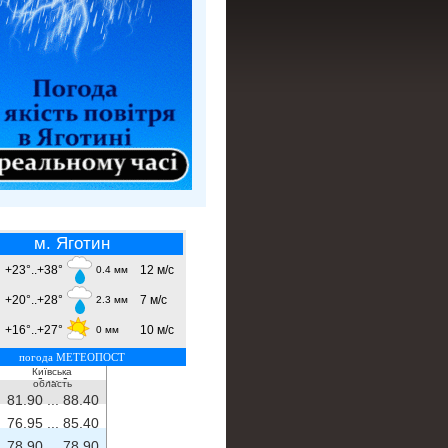
м. Яготин
+23°..+38°
12 м/с
0.4 мм
+20°..+28°
7 м/с
2.3 мм
+16°..+27°
10 м/с
0 мм
погода МЕТЕОПОСТ
Київська
- ...
-
область
81.90 ...
88.40
76.95 ...
85.40
78.90 ...
78.90