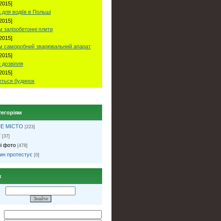
2015]
 для водіїв в Польші
2015]
 залізобетонні плити
2015]
м саморобний зварювальний апарат
2015]
 дозвілля
2015]
ться будинок
тегоріям
Е МІСТО
[223]
ї
[37]
і фото
[478]
ин протестує
[0]
к