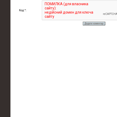
Код *: