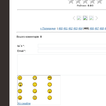
Рейтинг
:
0.0
/
0
« Попередня
|
460
461
462
463
464
[
465
]
466
467
468
4
Всього коментарів
:
0
Ім`я *:
Email *:
Усі смайли