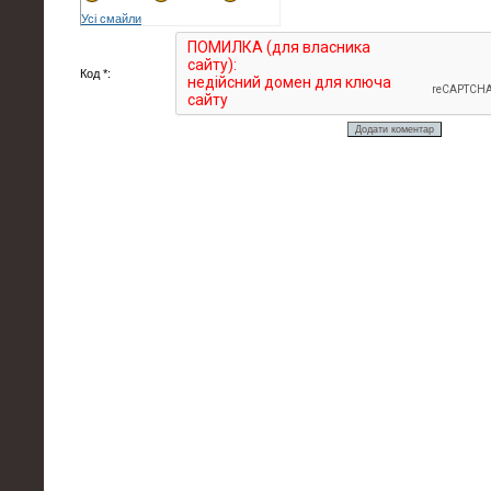
Усі смайли
Код *: