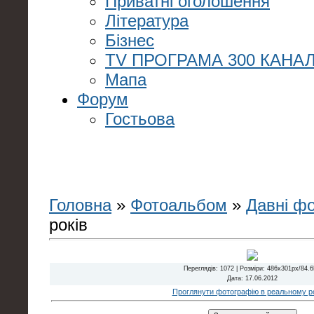
Приватні оголошення
Література
Бізнес
TV ПРОГРАМА 300 КАНАЛ
Мапа
Форум
Гостьова
Головна
»
Фотоальбом
»
Давні ф
років
Переглядів
: 1072 |
Розміри
: 486x301px/84.
Дата
: 17.06.2012
Проглянути фотографію в реальному ро