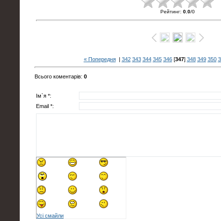
Рейтинг
:
0.0
/
0
« Попередня
|
342
343
344
345
346
[
347
]
348
349
350
3
Всього коментарів
:
0
Ім`я *:
Email *:
Усі смайли