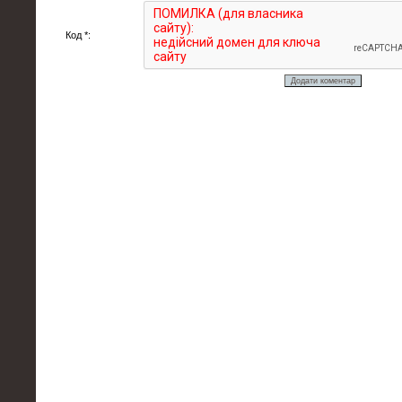
Код *: