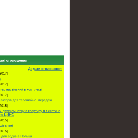
тні оголошення
Додати оголошення
2017]
а
2017]
тер настільний в комплекті
2017]
акторів для телевізійної передачі
2015]
 двухкомнатную квартиру в г.Яготине
оне ЦИНС
2015]
удівельні
2015]
 для водіїв в Польші