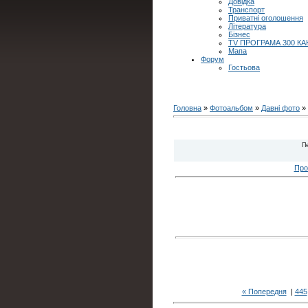
Довідка
Транспорт
Приватні оголошення
Література
Бізнес
TV ПРОГРАМА 300 КА
Мапа
Форум
Гостьова
Головна
»
Фотоальбом
»
Давні фото
» 
П
Про
« Попередня
|
445