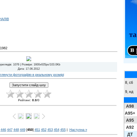
НАЛІВ
1982
ереглядів
: 1076 |
Розміри
: 1600x635px/103.0Kb
Дата
: 17.06.2012
глянути фотографію в реальному розмірі
8,
сб
9,
нд
Рейтинг
:
0.0
/
0
A98
A95+
A95
A92
446
447
448
449
[
450
]
451
452
453
454
455
|
Наступна »
ДТ