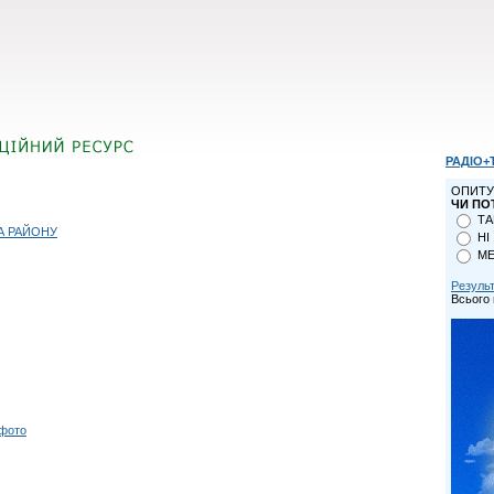
РАДІО+
ОПИТУ
ЧИ ПО
ТА
А РАЙОНУ
НІ
МЕ
Резуль
Всього 
 фото