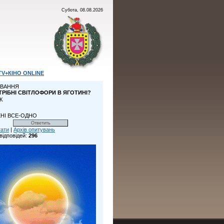
Субота, 08.08.2026
TV+КІНО ONLINE
ВАННЯ
ТРІБНІ СВІТЛОФОРИ В ЯГОТИНІ?
К
НІ ВСЕ-ОДНО
тати
|
Архів опитувань
відповідей:
296