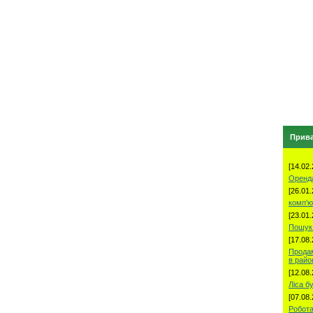
Прива
[14.02.
Оренд
[26.01.
комп'ю
[23.01.
Пошук 
[17.08.
Продам
в рай
[12.08.
Ліса б
[07.08.
Робота