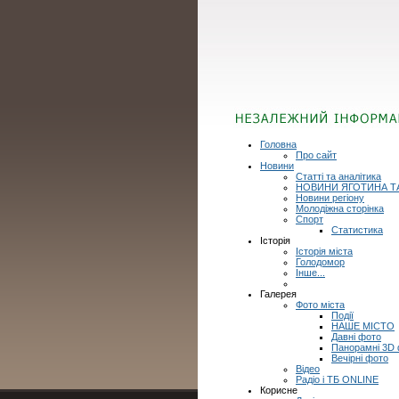
Головна
Про сайт
Новини
Статті та аналітика
НОВИНИ ЯГОТИНА Т
Новини регіону
Молодіжна сторінка
Спорт
Статистика
Історія
Історія міста
Голодомор
Інше...
Галерея
Фото міста
Події
НАШЕ МІСТО
Давні фото
Панорамні 3D
Вечірні фото
Відео
Радіо і ТБ ONLINE
Корисне