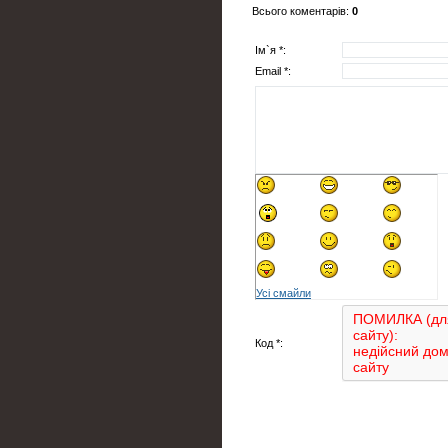
Всього коментарів
:
0
Ім`я *:
Email *:
Усі смайли
Код *: