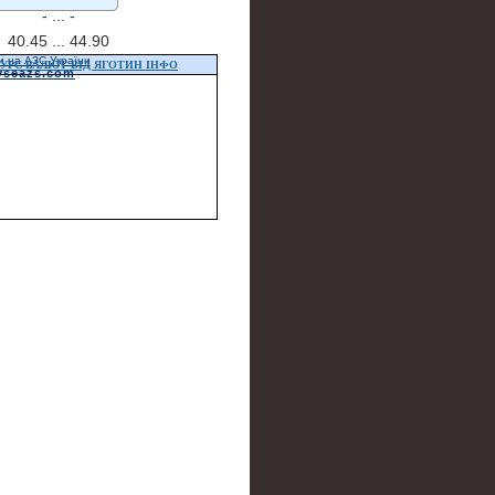
- ...
-
40.45 ...
44.90
и на АЗС України
УРС ВАЛЮТ ВІД ЯГОТИН ІНФО
vseazs.com