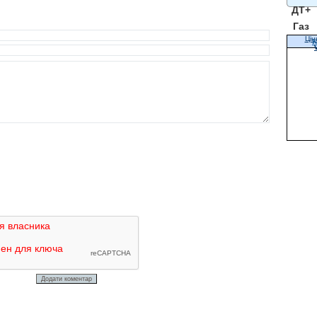
ДТ+
Газ
Цін
К