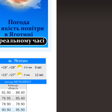
м. Яготин
+19°..+28°
8 м/с
0.6 мм
+13°..+27°
12 м/с
0 мм
погода МЕТЕОПОСТ
Київська
- ...
-
область
81.90 ...
88.40
76.95 ...
85.40
78.90 ...
78.90
90.90 ...
95.90