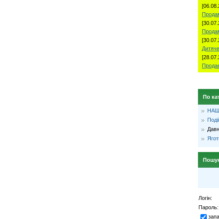
[06.08.
Продам
[30.07.
Прода
[30.07.
Дитяче
[28.07.
Продае
По ка
НАШ
Поді
Давн
Ягот
Пошу
Логін:
Пароль:
зап