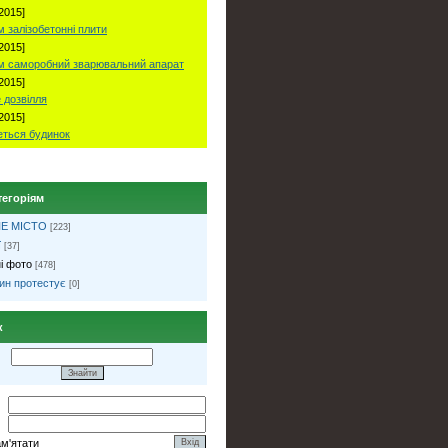
2015]
 залізобетонні плити
2015]
м саморобний зварювальний апарат
2015]
 дозвілля
2015]
ться будинок
тегоріям
Е МІСТО
[223]
ї
[37]
і фото
[478]
ин протестує
[0]
к
ам'ятати