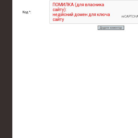
Код *: