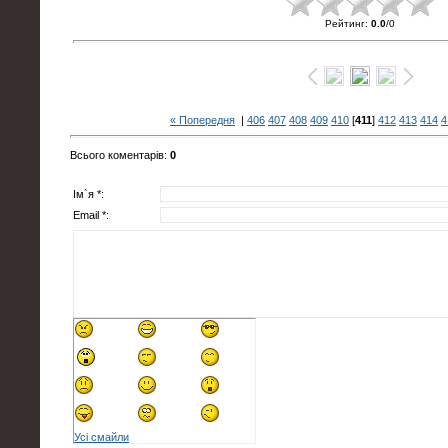
Рейтинг
:
0.0
/
0
« Попередня
|
406
407
408
409
410
[
411
]
412
413
414
4
Всього коментарів
:
0
Ім`я *:
Email *:
Усі смайли