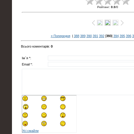
Рейтинг
:
0.0
/
0
« Попередня
|
388
389
390
391
392
[
393
]
394
395
396
3
Всього коментарів
:
0
Ім`я *:
Email *:
Усі смайли