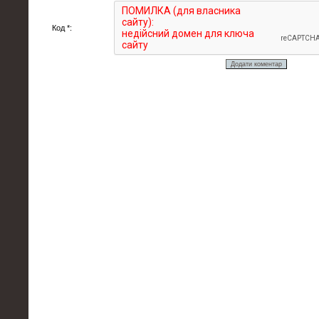
Код *: