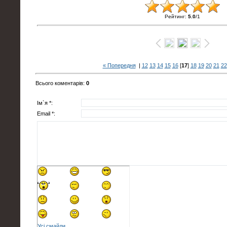
Рейтинг
:
5.0
/
1
« Попередня
|
12
13
14
15
16
[
17
]
18
19
20
21
22
Всього коментарів
:
0
Ім`я *:
Email *:
Усі смайли