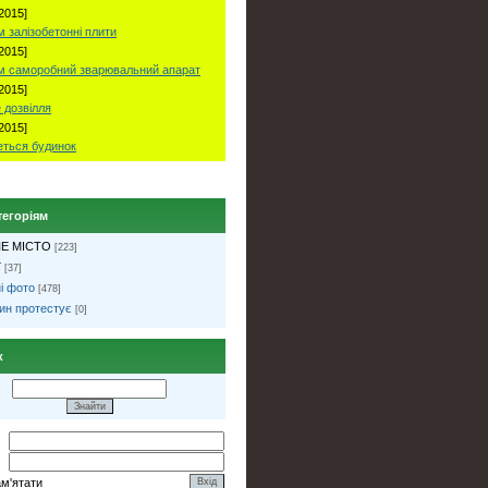
2015]
 залізобетонні плити
2015]
м саморобний зварювальний апарат
2015]
 дозвілля
2015]
ться будинок
тегоріям
Е МІСТО
[223]
ї
[37]
і фото
[478]
ин протестує
[0]
к
ам'ятати