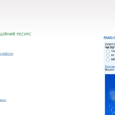
РАДІО+
ОПИТУ
ЧИ ПО
ТА
А РАЙОНУ
НІ
МЕ
Резуль
Всього 
 фото