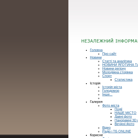
Головна
Про сайт
Новини
Статті та аналітика
НОВИНИ ЯГОТИНА Т
Новини регіону
Молодіжна сторінка
Спорт
Статистика
Історія
Історія міста
Голодомор
Інше...
Галерея
Фото міста
Події
НАШЕ МІСТО
Давні фото
Панорамні 3D
Вечірні фото
Відео
Радіо і ТБ ONLINE
Корисне