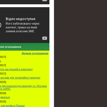
тні оголошення
Додати оголошення
2017]
а
2017]
тер настільний в комплекті
2017]
акторів для телевізійної передачі
2015]
 двухкомнатную квартиру в г.Яготине
оне ЦИНС
2015]
удівельні
2015]
 для водіїв в Польші