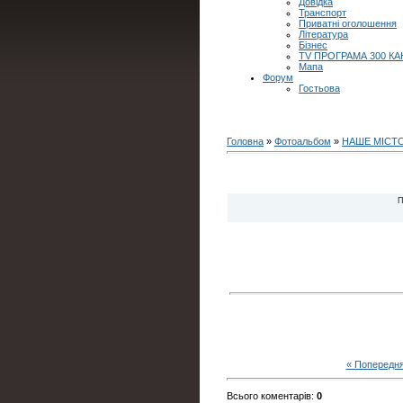
Довідка
Транспорт
Приватні оголошення
Література
Бізнес
TV ПРОГРАМА 300 КА
Мапа
Форум
Гостьова
Головна
»
Фотоальбом
»
НАШЕ МІСТ
П
« Попередн
Всього коментарів
:
0