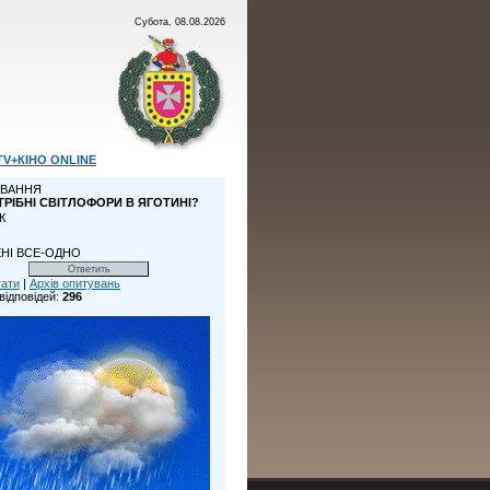
Субота, 08.08.2026
TV+КІНО ONLINE
ВАННЯ
ТРІБНІ СВІТЛОФОРИ В ЯГОТИНІ?
К
НІ ВСЕ-ОДНО
тати
|
Архів опитувань
відповідей:
296