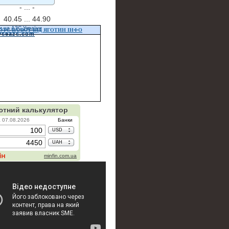
- ...
-
40.45 ...
44.90
и на АЗС України
УРС ВАЛЮТ ВІД ЯГОТИН ІНФО
vseazs.com