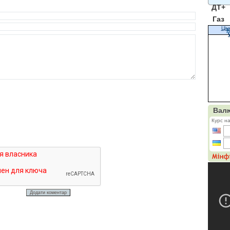
ДТ+
Газ
Цін
К