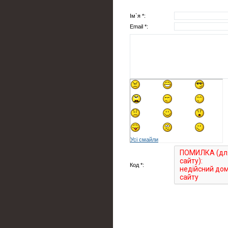
Ім`я *:
Email *:
Усі смайли
Код *: