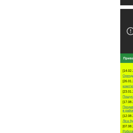
Прива
[14.02.
Оренд
[26.01.
комп'ю
[23.01.
Пошук 
[17.08.
Продам
в рай
[12.08.
Ліса б
[07.08.
Робота