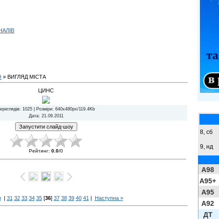
НАЛІВ
О
» ВИГЛЯД МІСТА
ЦИНС
ереглядів
: 1025 |
Розміри
: 640x480px/119.4Kb
Дата
: 21.09.2011
8,
сб
9,
нд
Рейтинг
:
0.0
/
0
A98
A95+
A95
я
|
31
32
33
34
35
[
36
]
37
38
39
40
41
|
Наступна »
A92
ДТ