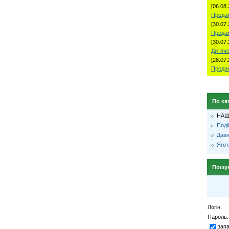
[06.08.
Продам
[30.07.
Прода
[30.07.
Дитяче
[28.07.
Продае
По ка
НАШ
Поді
Давн
Ягот
Пошу
Логін:
Пароль:
зап