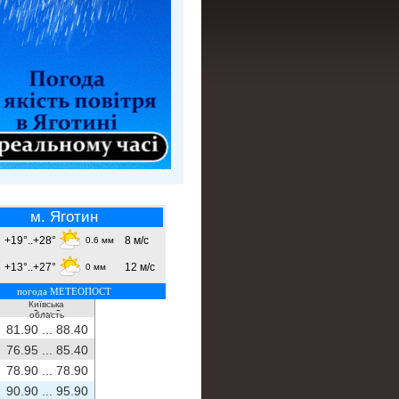
м. Яготин
+19°..+28°
8 м/с
0.6 мм
+13°..+27°
12 м/с
0 мм
погода МЕТЕОПОСТ
Київська
- ...
-
область
81.90 ...
88.40
76.95 ...
85.40
78.90 ...
78.90
90.90 ...
95.90