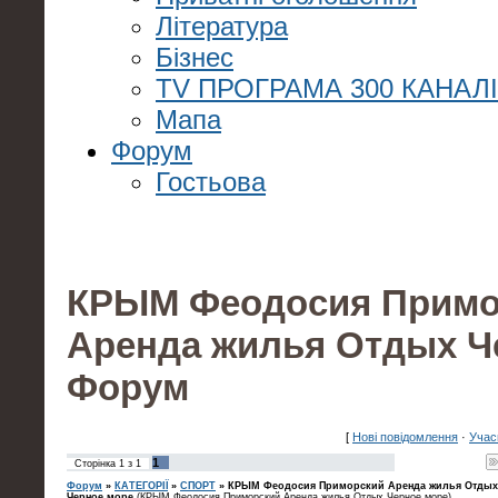
Література
Бізнес
TV ПРОГРАМА 300 КАНАЛ
Мапа
Форум
Гостьова
КРЫМ Феодосия Примо
Аренда жилья Отдых Че
Форум
[
Нові повідомлення
·
Учас
1
Сторінка
1
з
1
Форум
»
КАТЕГОРІЇ
»
СПОРТ
»
КРЫМ Феодосия Приморский Аренда жилья Отдых
Черное море
(КРЫМ Феодосия Приморский Аренда жилья Отдых Черное море)