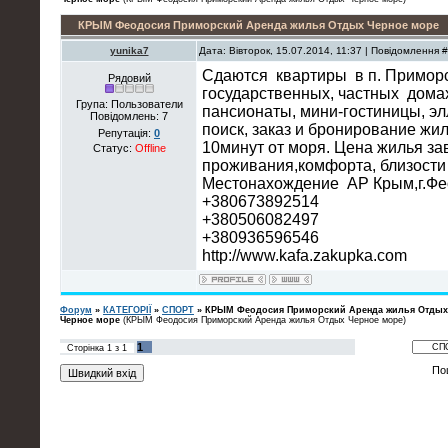
КРЫМ Феодосия Приморский Аренда жилья Отдых Черное море
yunika7
Дата: Вівторок, 15.07.2014, 11:37 | Повідомлення 
Сдаются квартиры в п. Приморс
Рядовий
государственных, частных домах
Група: Пользователи
пансионаты, мини-гостиницы, эл
Повідомлень:
7
поиск, заказ и бронирование жи
Репутація:
0
10минут от моря. Цена жилья за
Статус:
Offline
проживания,комфорта, близости
Местонахождение АР Крым,г.Фе
+380673892514
+380506082497
+380936596546
http://www.kafa.zakupka.com
Форум
»
КАТЕГОРІЇ
»
СПОРТ
»
КРЫМ Феодосия Приморский Аренда жилья Отдых
Черное море
(КРЫМ Феодосия Приморский Аренда жилья Отдых Черное море)
1
Сторінка
1
з
1
По