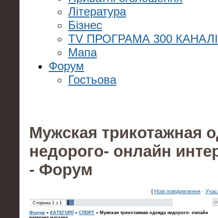
Література
Бізнес
TV ПРОГРАМА 300 КАНАЛ
Мапа
Форум
Гостьова
Мужская трикотажная 
недорого- онлайн инте
- Форум
[
Нові повідомлення
·
Учас
1
Сторінка
1
з
1
Форум
»
КАТЕГОРІЇ
»
СПОРТ
»
Мужская трикотажная одежда недорого- онлайн
интернет магазин