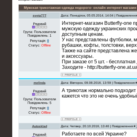
Мужская трикотажная одежда недорого- онлайн интернет магазин
sveta777
Дата: Понеділок, 05.05.2014, 14:04 | Повідомленн
Интернет-магазин Butterfly-one 
Рядовий
мужскую одежду украинских про
Група: Пользователи
доступным ценам.
Повідомлень:
1
У нас представлены футболки, м
Репутація:
0
рубашки, кофты, толстовки, верх
Статус:
Offline
Также на сайте представлена ж
и аксессуары.
При заказе от 5 шт. - бесплатная
Заходите - http://butterfly-one.a
melinda
Дата: Вівторок, 09.08.2016, 13:59 | Повідомлення 
А трикотаж нормально подходит
Рядовий
кажется что это не очень удобн
Група: Пользователи
Повідомлень:
5
Репутація:
0
Статус:
Offline
Autosklad
Дата: Четвер, 20.10.2016, 13:46 | Повідомлення #
Работаете по всей Украине?
Рядовий