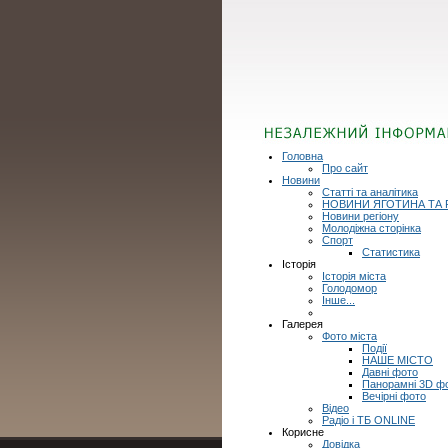
Головна
Про сайт
Новини
Статті та аналітика
НОВИНИ ЯГОТИНА ТА 
Новини регіону
Молодіжна сторінка
Спорт
Статистика
Історія
Історія міста
Голодомор
Інше...
Галерея
Фото міста
Події
НАШЕ МІСТО
Давні фото
Панорамні 3D ф
Вечірні фото
Відео
Радіо і ТБ ONLINE
Корисне
Довідка