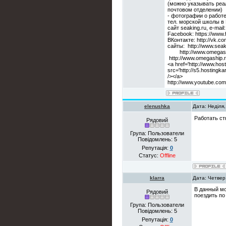
(можно указывать реа
почтовом отделении)
- фотографии о работе
тел. морской школы в К
сайт seaking.ru, e-mail
Facebook: https://www
ВКонтакте: http://vk.c
сайты: http://www.seak
http://www.omegashi
http://www.omegaship.
<a href='http://www.hos
src='http://s5.hosting
/></a>
http://www.youtube.co
elenushka
Дата: Неділя,
Работать с
Рядовий
Група: Пользователи
Повідомлень:
5
Репутація:
0
Статус:
Offline
klarra
Дата: Четвер
В данный мо
Рядовий
поездить по
Група: Пользователи
Повідомлень:
5
Репутація:
0