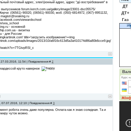
льный почтовый адрес, электронный адрес, адрес "до востребования" в
ДТ
 выпускников forum.kerch.com.ua/gallery/image/23001-dsc05575/
ДТ+
ерчи: (06561)-90020, (06561)-90030, моб. (050)-6814972, (067)-8951132,
: magistr@seaking.ru
Газ
.facebook.com/stewardschool
om/sea_school
Ці
ing.ru - основной
p.com.ua - визитка
ru - для России
tingkartinok.com' title='загрузить изображение'><img
kartinok.com/uploads/images/2013/10/a6f16c613d5a3a410174d86a80b6cce9.jpg'
m/watch?v=7TGivpRSI_c
 27.03.2016, 11:54 | Повідомлення #
2
тюардессой круто наверное
, 07.07.2016, 12:10 | Повідомлення #
3
мент робота очень даже популярна. Оплата как я знаю солидная. Та и
 миру чуток можно.