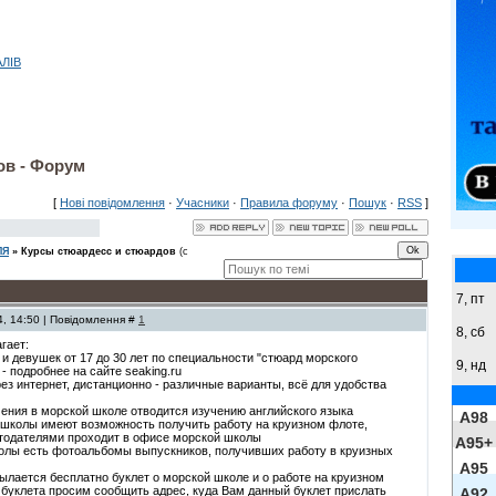
АЛІВ
ов - Форум
[
Нові повідомлення
·
Учасники
·
Правила форуму
·
Пошук
·
RSS
]
ЛЯ
»
Курсы стюардесс и стюардов
(с
7, пт
4, 14:50 | Повідомлення #
1
8,
сб
гает:
 и девушек от 17 до 30 лет по специальности "стюард морского
9,
нд
- подробнее на сайте seaking.ru
ез интернет, дистанционно - различные варианты, всё для удобства
чения в морской школе отводится изучению английского языка
A98
 школы имеют возможность получить работу на круизном флоте,
тодателями проходит в офисе морской школы
A95+
колы есть фотоальбомы выпускников, получивших работу в круизных
A95
лается бесплатно буклет о морской школе и о работе на круизном
 буклета просим сообщить адрес, куда Вам данный буклет прислать
A92