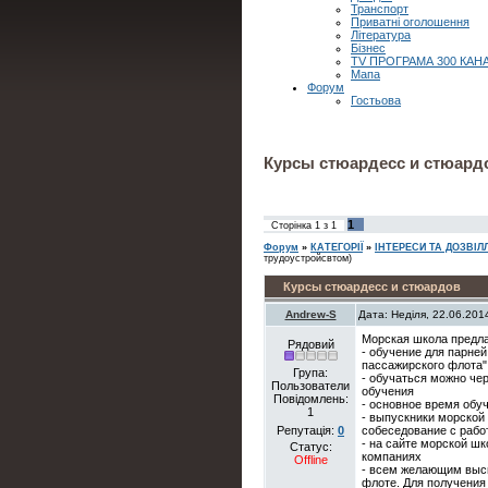
Транспорт
Приватні оголошення
Література
Бізнес
TV ПРОГРАМА 300 КАН
Мапа
Форум
Гостьова
Курсы стюардесс и стюард
1
Сторінка
1
з
1
Форум
»
КАТЕГОРІЇ
»
ІНТЕРЕСИ ТА ДОЗВІЛ
трудоустройсвтом)
Курсы стюардесс и стюардов
Andrew-S
Дата: Неділя, 22.06.201
Морская школа предла
Рядовий
- обучение для парней
пассажирского флота" 
Група:
- обучаться можно чер
Пользователи
обучения
Повідомлень:
- основное время обу
1
- выпускники морской
Репутація:
0
собеседование с рабо
- на сайте морской ш
Статус:
компаниях
Offline
- всем желающим высы
флоте. Для получения