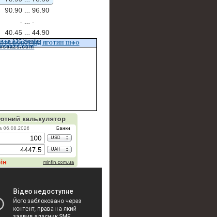
90.90 ...
96.90
- ...
-
40.45 ...
44.90
ни на АЗС України
КУРС ВАЛЮТ ВІД ЯГОТИН ІНФО
vseazs.com