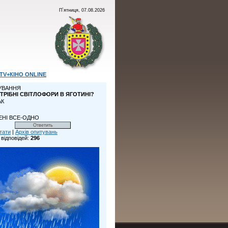
П`ятниця, 07.08.2026
TV+КІНО ONLINE
УВАННЯ
ТРІБНІ СВІТЛОФОРИ В ЯГОТИНІ?
АК
ЕНІ ВСЕ-ОДНО
тати
|
Архів опитувань
 відповідей:
296