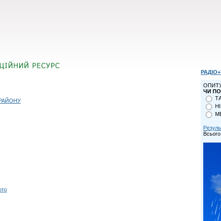
РАДІО+
ОПИТ
ЧИ ПО
Т
РАЙОНУ
НІ
М
Резуль
Всього
ото