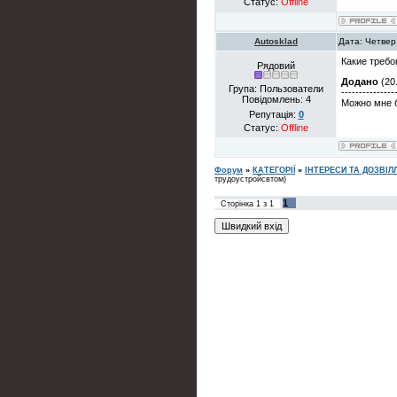
Статус:
Offline
Autosklad
Дата: Четвер
Какие требо
Рядовий
Додано
(20.
Група: Пользователи
---------------
Повідомлень:
4
Можно мне бу
Репутація:
0
Статус:
Offline
Форум
»
КАТЕГОРІЇ
»
ІНТЕРЕСИ ТА ДОЗВІЛ
трудоустройсвтом)
1
Сторінка
1
з
1