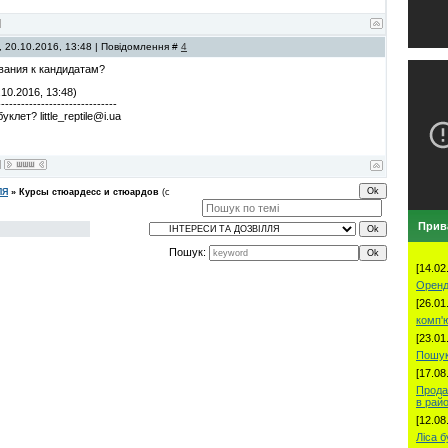
, 20.10.2016, 13:48 | Повідомлення #
4
вания к кандидатам?
10.2016, 13:48)
------------------------------
клет? little_reptile@i.ua
ЛЯ
»
Курсы стюардесс и стюардов
(с
Прив
Пошук:
[14.02
Орен
[26.01
комп'
[23.01
Пошук 
[17.08
Прода
в рай
[12.08
Ліса б