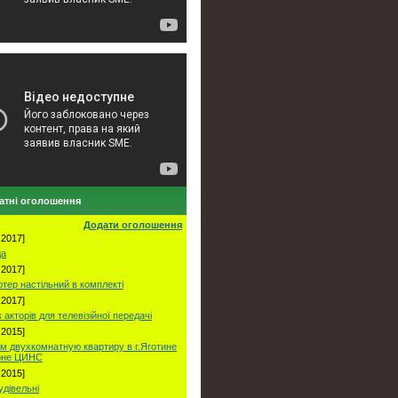
атні оголошення
Додати оголошення
.2017]
да
.2017]
ютер настільний в комплекті
.2017]
акторів для телевізійної передачі
.2015]
м двухкомнатную квартиру в г.Яготине
оне ЦИНС
.2015]
удівельні