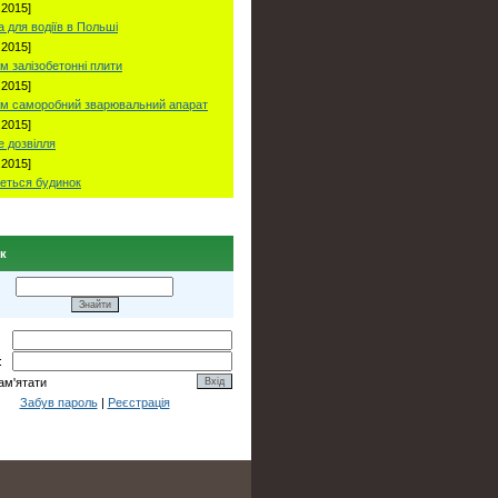
.2015]
 для водіїв в Польші
.2015]
м залізобетонні плити
.2015]
м саморобний зварювальний апарат
.2015]
е дозвілля
.2015]
еться будинок
к
:
ам'ятати
Забув пароль
|
Реєстрація