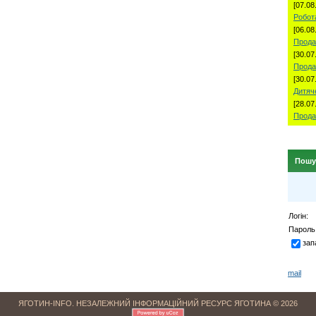
[07.08
Робота
[06.08
Прода
[30.07
Прода
[30.07
Дитяч
[28.07
Прода
Пошу
Логін:
Пароль
зап
mail
ЯГОТИН-INFO. НЕЗАЛЕЖНИЙ ІНФОРМАЦІЙНИЙ РЕСУРС ЯГОТИНА © 2026