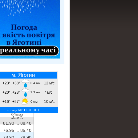
м. Яготин
+23°..+38°
12 м/с
0.4 мм
+20°..+28°
7 м/с
2.3 мм
+16°..+27°
10 м/с
0 мм
погода МЕТЕОПОСТ
Київська
- ...
-
область
81.90 ...
88.40
76.95 ...
85.40
78.90 ...
78.90