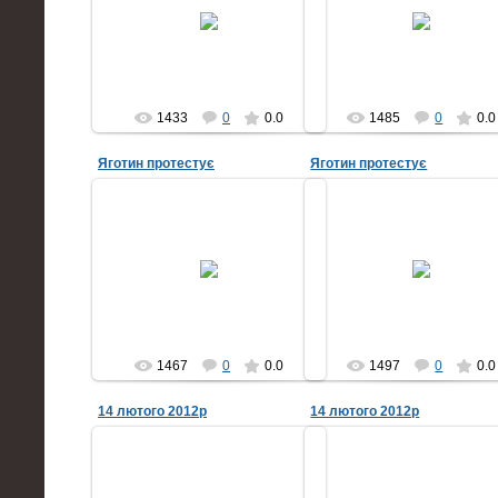
біля міської радив місті Яготин
біля міської радив місті Яго
проти будівництва заводу
проти будівництва завод
«ROCKWOOL» . Фото мешканців
«ROCKWOOL» . Фото мешкан
міста
міста
yahotyn
yahotyn
1433
0
0.0
1485
0
0.0
Яготин протестує
Яготин протестує
25.05.2012
25.05.2012
24 травня 2012 Акція протесту
24 травня 2012 Акція проте
біля міської радив місті Яготин
біля міської радив місті Яго
проти будівництва заводу
проти будівництва завод
«ROCKWOOL» . Фото мешканців
«ROCKWOOL» . Фото мешкан
міста
міста
yahotyn
yahotyn
1467
0
0.0
1497
0
0.0
14 лютого 2012р
14 лютого 2012р
16.02.2012
16.02.2012
мери міст, представники НУО,
мери міст, представники Н