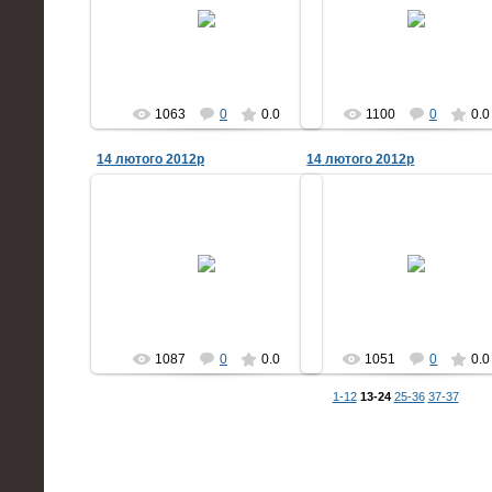
експерти Представництва ЄС в
експерти Представництва Є
Україні та проекту ESIB відвідали
Україні та проекту ESIB відві
наше місто.
наше місто.
yahotyn
yahotyn
1063
0
0.0
1100
0
0.0
14 лютого 2012р
14 лютого 2012р
16.02.2012
16.02.2012
мери міст, представники НУО,
мери міст, представники Н
експерти Представництва ЄС в
експерти Представництва Є
Україні та проекту ESIB відвідали
Україні та проекту ESIB відві
наше місто.
наше місто.
yahotyn
yahotyn
1087
0
0.0
1051
0
0.0
1-12
13-24
25-36
37-37