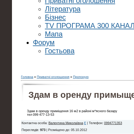
Приватні оголошення
Література
Бізнес
TV ПРОГРАМА 300 КАНАЛ
Мапа
Форум
Гостьова
Головна
»
Приватні оголошення
»
Пропоную
Здам в оренду примыщ
Здам в оренду приміщення 16 м2 в районі м*ясного базару
тел 099 477-13-53
Контактна особа
:
Валентина Миколаївна
E
|
Телефон
:
0994771353
Переглядів
:
973
|
Розміщено до
: 05.10.2012