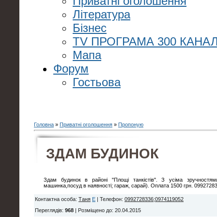
Приватні оголошення
Література
Бізнес
TV ПРОГРАМА 300 КАНАЛ
Мапа
Форум
Гостьова
Головна
»
Приватні оголошення
»
Пропоную
ЗДАМ БУДИНОК
Здам будинок в районі "Площі танкістів". З усіма зручностям
машинка,посуд в наявності; гараж, сарай). Оплата 1500 грн. 0992728
Контактна особа
:
Таня
E
|
Телефон
:
0992728336;0974119052
Переглядів
:
968
|
Розміщено до
: 20.04.2015