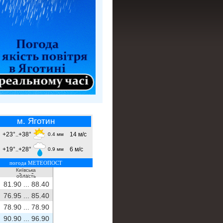
м. Яготин
+23°..+38°
14 м/с
0.4 мм
+19°..+28°
6 м/с
0.9 мм
погода МЕТЕОПОСТ
Київська
- ...
-
область
81.90 ...
88.40
76.95 ...
85.40
78.90 ...
78.90
90.90 ...
96.90