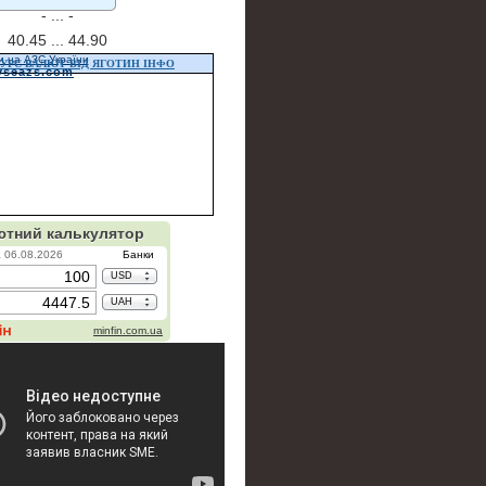
- ...
-
40.45 ...
44.90
и на АЗС України
УРС ВАЛЮТ ВІД ЯГОТИН ІНФО
vseazs.com