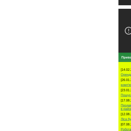
Прива
[14.02.
Оренд
[26.01.
комп'ю
[23.01.
Пошук 
[17.08.
Продам
в рай
[12.08.
Ліса б
[07.08.
Робота