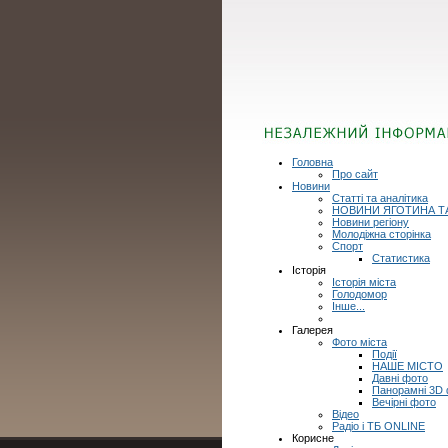
Головна
Про сайт
Новини
Статті та аналітика
НОВИНИ ЯГОТИНА Т
Новини регіону
Молодіжна сторінка
Спорт
Статистика
Історія
Історія міста
Голодомор
Інше...
Галерея
Фото міста
Події
НАШЕ МІСТО
Давні фото
Панорамні 3D
Вечірні фото
Відео
Радіо і ТБ ONLINE
Корисне