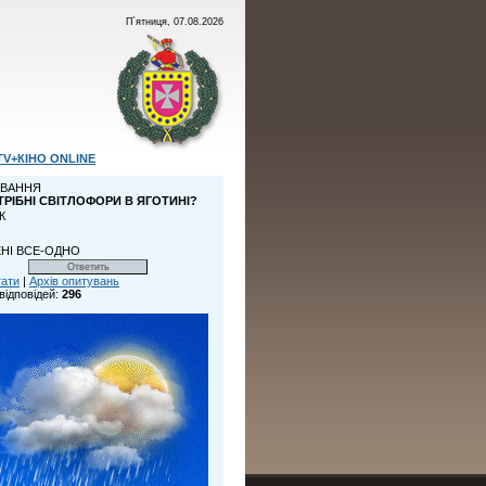
П`ятниця, 07.08.2026
TV+КІНО ONLINE
ВАННЯ
ТРІБНІ СВІТЛОФОРИ В ЯГОТИНІ?
К
НІ ВСЕ-ОДНО
тати
|
Архів опитувань
відповідей:
296