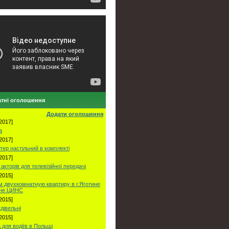
тні оголошення
Додати оголошення
2017]
а
2017]
тер настільний в комплекті
2017]
акторів для телевізійної передачі
2015]
 двухкомнатную квартиру в г.Яготине
оне ЦИНС
2015]
удівельні
2015]
 для водіїв в Польші