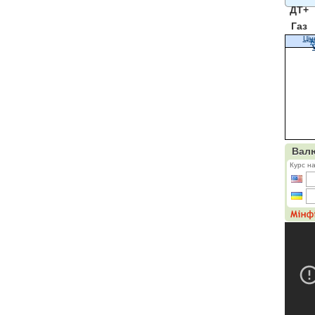
ДТ+
Газ
Цін
К