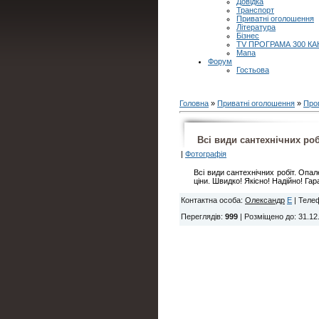
Довідка
Транспорт
Приватні оголошення
Література
Бізнес
TV ПРОГРАМА 300 КА
Мапа
Форум
Гостьова
Головна
»
Приватні оголошення
»
Про
Всі види сантехнічних роб
|
Фотографія
Всі види сантехнічних робіт. Опал
ціни. Швидко! Якісно! Надійно! Гара
Контактна особа
:
Олександр
E
|
Теле
Переглядів
:
999
|
Розміщено до
: 31.12