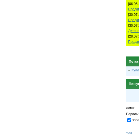
[06.08.
Продам
[30.07.
Прода
[30.07.
Дитяче
[28.07.
Продае
По ка
Куп
Пошу
Логін:
Пароль:
зап
mail