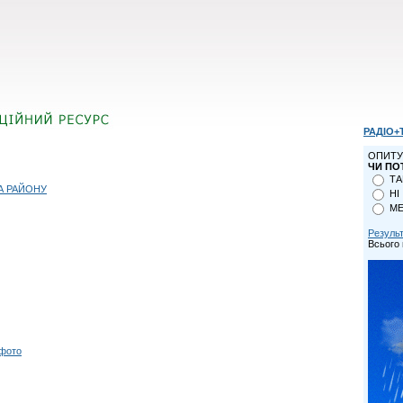
РАДІО+
ОПИТУ
ЧИ ПО
ТА
А РАЙОНУ
НІ
МЕ
Резуль
Всього 
 фото