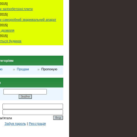
2015]
 залізобетонні плити
2015]
м саморобний зварювальний апарат
2015]
 дозвілля
2015]
ться будинок
тегоріям
лю
Продам
Пропоную
к
ам'ятати
Забув пароль
|
Реєстрація