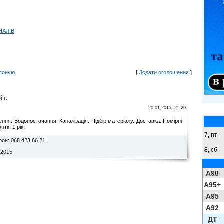
НАЛІВ
поную
[
Додати оголошення
]
іт.
20.01.2015, 21:29
ення. Водопостачання. Каналізація. Підбір матеріалу. Доставка. Помірні
нтія 1 рік!
7, пт
фон
:
068 423 66 21
8,
сб
.2015
A98
A95+
A95
A92
ДТ