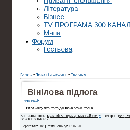
Приватні оголошення
Література
Бізнес
TV ПРОГРАМА 300 КАНАЛ
Мапа
Форум
Гостьова
Головна
»
Приватні оголошення
»
Пропоную
Вінілова підлога
|
Фотографія
Виїзд консультанта та доставка безкоштовна
Контактна особа
:
Крамний Володимир Миколайович
E
|
Телефон
:
(044) 3
04 (063) 606-63-67
Переглядів
:
978
|
Розміщено до
: 13.07.2013