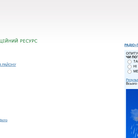
РАДІО+
ОПИТУ
ЧИ ПО
ТА
А РАЙОНУ
НІ
МЕ
Резуль
Всього 
 фото