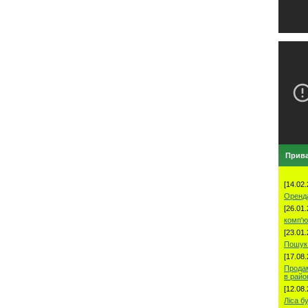
Прива
[14.02.
Оренд
[26.01.
комп'ю
[23.01.
Пошук 
[17.08.
Продам
в рай
[12.08.
Ліса б