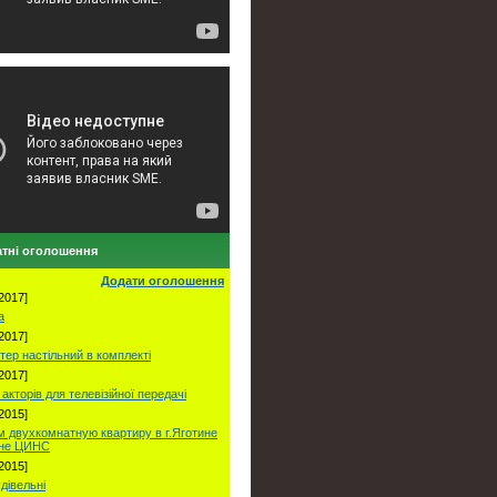
тні оголошення
Додати оголошення
2017]
а
2017]
тер настільний в комплекті
2017]
акторів для телевізійної передачі
2015]
 двухкомнатную квартиру в г.Яготине
оне ЦИНС
2015]
удівельні