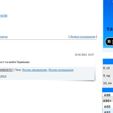
НАЛІВ
поную
[
Додати оголошення
]
23.02.2013, 13:27
сті та меблі.Терміново
8,
сб
668839757
|
Теги
:
Яготин обьявления
,
Яготин оголошення
9,
нд
.2013
10, пн
A98
A95+
A95
A92