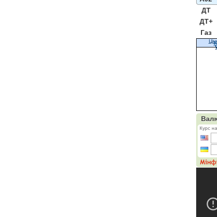
ДТ
ДТ+
Газ
Цін
К