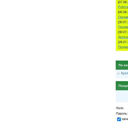
[07.08.
Робота
[06.08.
Продам
[30.07.
Прода
[30.07.
Дитяче
[28.07.
Продае
По ка
Куп
Пошу
Логін:
Пароль:
зап