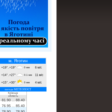
м. Яготин
+19°..+19°
6 м/с
0 мм
+14°..+27°
11 м/с
0.1 мм
+15°..+30°
4 м/с
0 мм
погода МЕТЕОПОСТ
Київська
- ...
-
область
81.90 ...
88.40
76.95 ...
85.40
78.90 ...
78.90