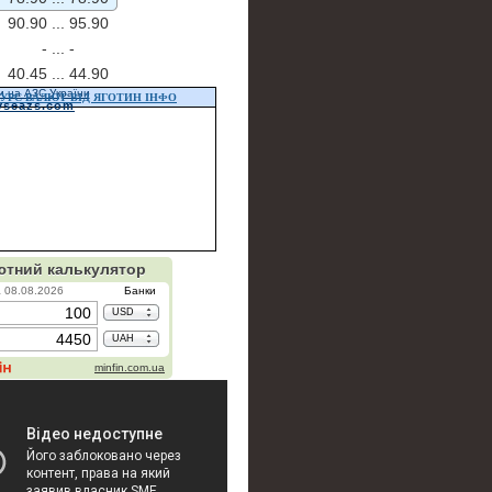
90.90 ...
95.90
- ...
-
40.45 ...
44.90
и на АЗС України
УРС ВАЛЮТ ВІД ЯГОТИН ІНФО
vseazs.com