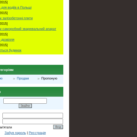
2015]
 для водіїв в Польші
2015]
 залізобетонні плити
2015]
м саморобний зварювальний апарат
2015]
 дозвілля
2015]
ться будинок
тегоріям
лю
Продам
Пропоную
к
ам'ятати
Забув пароль
|
Реєстрація