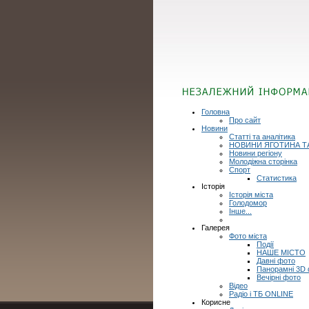
Головна
Про сайт
Новини
Статті та аналітика
НОВИНИ ЯГОТИНА Т
Новини регіону
Молодіжна сторінка
Спорт
Статистика
Історія
Історія міста
Голодомор
Інше...
Галерея
Фото міста
Події
НАШЕ МІСТО
Давні фото
Панорамні 3D
Вечірні фото
Відео
Радіо і ТБ ONLINE
Корисне