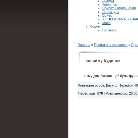
Довідка
Транспорт
Приватні оголошення
Література
Бізнес
TV ПРОГРАМА 300 КА
Мапа
Форум
Гостьова
Головна
»
Приватні оголошення
»
Про
винайму будинок
сніму дом бажано щоб були зручно
Контактна особа
:
Вася
E
|
Телефон
:
0
Переглядів
:
879
|
Розміщено до
: 23.03