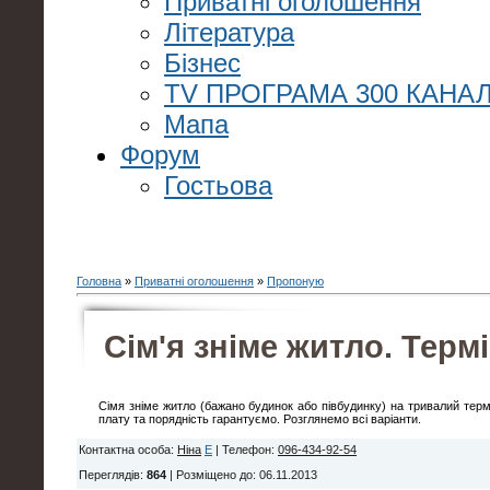
Приватні оголошення
Література
Бізнес
TV ПРОГРАМА 300 КАНАЛ
Мапа
Форум
Гостьова
Головна
»
Приватні оголошення
»
Пропоную
Сім'я зніме житло. Терм
Сімя зніме житло (бажано будинок або півбудинку) на тривалий тер
плату та порядність гарантуємо. Розглянемо всі варіанти.
Контактна особа
:
Ніна
E
|
Телефон
:
096-434-92-54
Переглядів
:
864
|
Розміщено до
: 06.11.2013