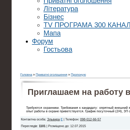
Приватні оголошення
Література
Бізнес
TV ПРОГРАМА 300 КАНАЛ
Мапа
Форум
Гостьова
Головна
»
Приватні оголошення
»
Пропоную
Приглашаем на работу в
Требуются охранники. Требования к кандидату: опрятный внешний 
опыт работы в охране приветствуется. График посуточный (2/4), ЗП о
Контактна особа
:
Эльвира
E
|
Телефон
:
098-012-66-57
Переглядів
:
1101
|
Розміщено до
: 12.07.2015