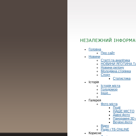
Головна
Про сайт
Новини
Статті та аналітика
НОВИНИ ЯГОТИНА Т
Новини регіону
Молодіжна сторінка
Спорт
Статистика
Історія
Історія міста
Голодомор
Інше...
Галерея
Фото міста
Події
НАШЕ МІСТО
Давні фото
Панорамні 3D
Вечірні фото
Відео
Радіо і ТБ ONLINE
Корисне