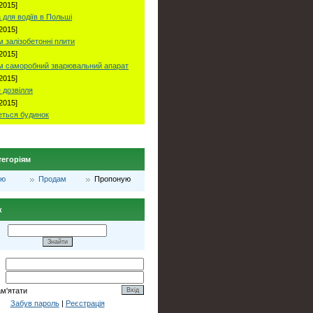
2015]
 для водіїв в Польші
2015]
 залізобетонні плити
2015]
м саморобний зварювальний апарат
2015]
 дозвілля
2015]
ться будинок
тегоріям
лю
Продам
Пропоную
к
ам'ятати
Забув пароль
|
Реєстрація