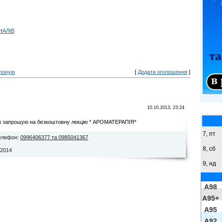
НАЛІВ
поную
[
Додати оголошення
]
10.10.2013, 23:24
*я запрошую на безкоштовну лекцію * АРОМАТЕРАПІЯ*
7, пт
елефон
:
0996406377 та 0985041367
8,
сб
.2014
9,
нд
A98
A95+
A95
A92