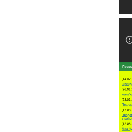
Прива
[14.02.
Оренд
[26.01.
комп'ю
[23.01.
Пошук 
[17.08.
Продам
в рай
[12.08.
Ліса б