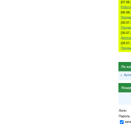
[07.08.
Робота
[06.08.
Продам
[30.07.
Прода
[30.07.
Дитяче
[28.07.
Продае
По ка
Куп
Пошу
Логін:
Пароль:
зап