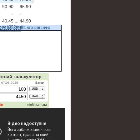
90.90 ...
96.90
- ...
-
40.45 ...
44.90
и на АЗС України
УРС ВАЛЮТ ВІД ЯГОТИН ІНФО
vseazs.com