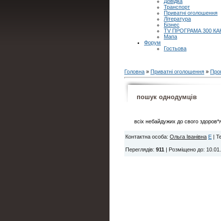
Довідка
Транспорт
Приватні оголошення
Література
Бізнес
TV ПРОГРАМА 300 КА
Мапа
Форум
Гостьова
Головна
»
Приватні оголошення
»
Про
пошук однодумців
всіх небайдужих до свого здоров
Контактна особа
:
Ольга Іванівна
E
|
Т
Переглядів
:
911
|
Розміщено до
: 10.01