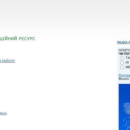
РАДІО+
ОПИТУ
ЧИ ПО
ТА
А РАЙОНУ
НІ
МЕ
Резуль
Всього 
 фото