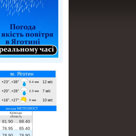
м. Яготин
+23°..+38°
12 м/с
0.4 мм
+20°..+28°
7 м/с
2.3 мм
+16°..+27°
10 м/с
0 мм
погода МЕТЕОПОСТ
Київська
- ...
-
область
81.90 ...
88.40
76.95 ...
85.40
78.90 ...
78.90