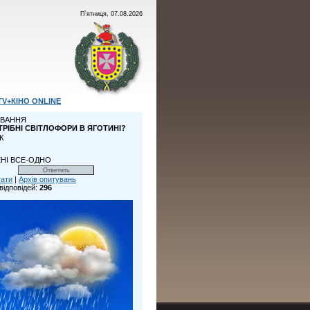
П`ятниця, 07.08.2026
TV+КІНО ONLINE
ВАННЯ
ТРІБНІ СВІТЛОФОРИ В ЯГОТИНІ?
К
НІ ВСЕ-ОДНО
тати
|
Архів опитувань
відповідей:
296