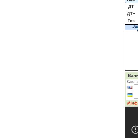
ДТ
ДТ+
Газ
Цін
К