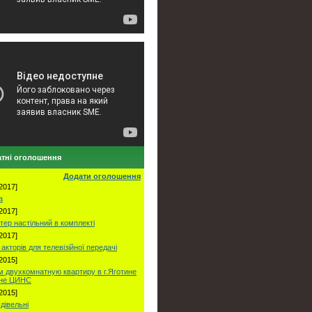
тні оголошення
Додати оголошення
2017]
а
2017]
тер настільний в комплекті
2017]
акторів для телевізійної передачі
2015]
 двухкомнатную квартиру в г.Яготине
оне ЦИНС
2015]
удівельні