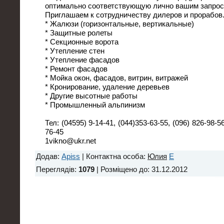
оптимально соответствующую лично вашим запрос
Приглашаем к сотрудничеству дилеров и прорабов
* Жалюзи (горизонтальные, вертикальные)
* Защитные ролеты
* Секционные ворота
* Утепление стен
* Утепление фасадов
* Ремонт фасадов
* Мойка окон, фасадов, витрин, витражей
* Кронирование, удаление деревьев
* Другие высотные работы
* Промышленный альпинизм
Тел: (04595) 9-14-41, (044)353-63-55, (096) 826-98-56
76-45
1vikno@ukr.net
Додав
:
Apiss
|
Контактна особа
:
Юлия
E
Переглядів
:
1079
|
Розміщено до
: 31.12.2012