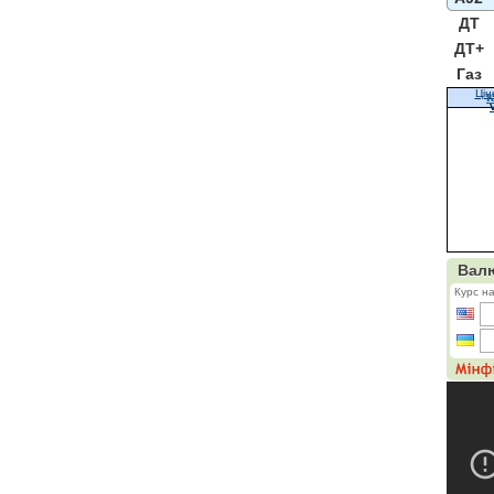
ДТ
ДТ+
Газ
Цін
К