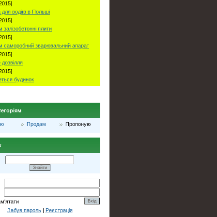
2015]
 для водіїв в Польші
2015]
 залізобетонні плити
2015]
м саморобний зварювальний апарат
2015]
 дозвілля
2015]
ться будинок
тегоріям
лю
Продам
Пропоную
к
ам'ятати
Забув пароль
|
Реєстрація