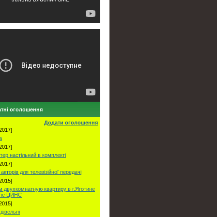
тні оголошення
Додати оголошення
2017]
а
2017]
тер настільний в комплекті
2017]
акторів для телевізійної передачі
2015]
 двухкомнатную квартиру в г.Яготине
оне ЦИНС
2015]
удівельні