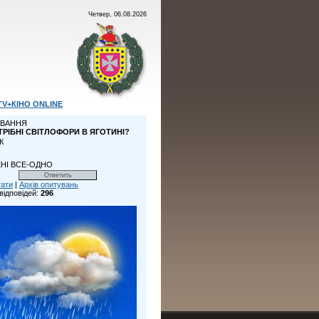
Четвер, 06.08.2026
TV+КІНО ONLINE
ВАННЯ
ТРІБНІ СВІТЛОФОРИ В ЯГОТИНІ?
К
НІ ВСЕ-ОДНО
тати
|
Архів опитувань
відповідей:
296