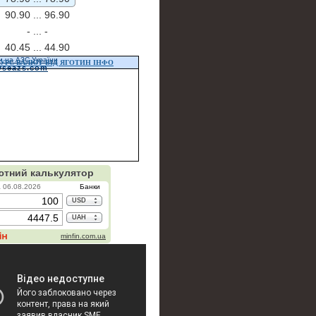
90.90 ...
96.90
- ...
-
40.45 ...
44.90
и на АЗС України
УРС ВАЛЮТ ВІД ЯГОТИН ІНФО
vseazs.com