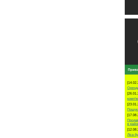
Прива
[14.02.
Оренд
[26.01.
комп'ю
[23.01.
Пошук 
[17.08.
Продам
в рай
[12.08.
Ліса б