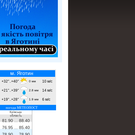
м. Яготин
+32°..+40°
10 м/с
0 мм
+21°..+39°
14 м/с
2.8 мм
+19°..+28°
6 м/с
1.9 мм
погода МЕТЕОПОСТ
Київська
- ...
-
область
81.90 ...
88.40
76.95 ...
85.40
78.90 ...
78.90