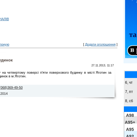
НАЛІВ
поную
[
Додати оголошення
]
удинок
27.11.2013, 11:17
 на четвертому поверсі п'яти поверхового будинку в місті Яготин за
инок в м.Яготин.
6, чт
(068)369-49-50
7, пт
.2014
8,
сб
A98
A95+
A95
A92