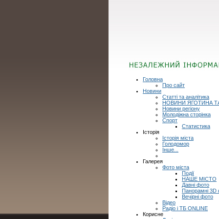
Головна
Про сайт
Новини
Статті та аналітика
НОВИНИ ЯГОТИНА Т
Новини регіону
Молодіжна сторінка
Спорт
Статистика
Історія
Історія міста
Голодомор
Інше...
Галерея
Фото міста
Події
НАШЕ МІСТО
Давні фото
Панорамні 3D
Вечірні фото
Відео
Радіо і ТБ ONLINE
Корисне