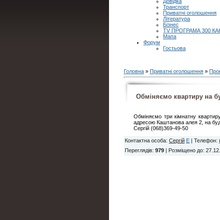
Довідка
Транспорт
Приватні оголошення
Література
Бізнес
TV ПРОГРАМА 300 КА
Мапа
Форум
Гостьова
Головна
»
Приватні оголошення
»
Про
Обміняємо квартиру на б
Обміняємо три кімнатну квартиру
адресою Каштанова алея 2, на буд
Сергій (068)369-49-50
Контактна особа
:
Сергій
E
|
Телефон
:
Переглядів
:
979
|
Розміщено до
: 27.12