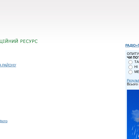
РАДІО+
ОПИТУ
ЧИ ПО
ТА
А РАЙОНУ
НІ
МЕ
Резуль
Всього 
 фото