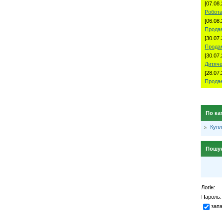
[07.08.
Робота
[06.08.
Продам
[30.07.
Прода
[30.07.
Дитяче
[28.07.
Продае
По ка
Куп
Пошу
Логін:
Пароль:
зап