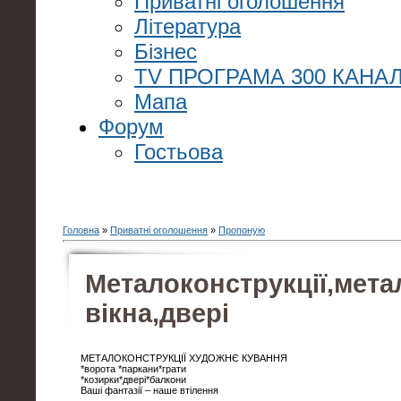
Приватні оголошення
Література
Бізнес
TV ПРОГРАМА 300 КАНАЛ
Мапа
Форум
Гостьова
Головна
»
Приватні оголошення
»
Пропоную
Металоконструкції,мета
вікна,двері
МЕТАЛОКОНСТРУКЦІЇ ХУДОЖНЄ КУВАННЯ
*ворота *паркани*грати
*козирки*двері*балкони
Ваші фантазії – наше втілення