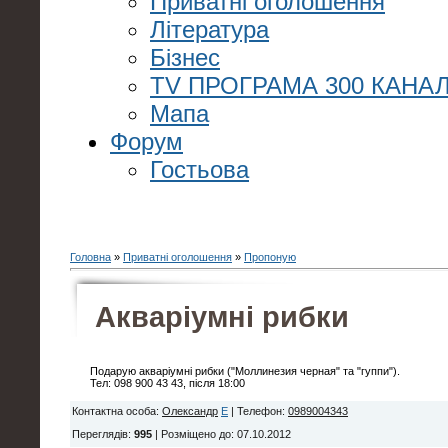
Приватні оголошення
Література
Бізнес
TV ПРОГРАМА 300 КАНАЛ
Мапа
Форум
Гостьова
Головна
»
Приватні оголошення
»
Пропоную
Акваріумні рибки
Подарую акваріумні рибки ("Моллинезия черная" та "гуппи").
Тел: 098 900 43 43, після 18:00
Контактна особа
:
Олександр
E
|
Телефон
:
0989004343
Переглядів
:
995
|
Розміщено до
: 07.10.2012