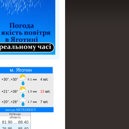
м. Яготин
+30°..+30°
4 м/с
0.1 мм
+21°..+38°
15
м/с
1.5 мм
+20°..+28°
7 м/с
1.7 мм
погода МЕТЕОПОСТ
Київська
- ...
-
область
81.90 ...
88.40
76.95 ...
85.40