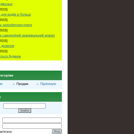
удівельні
2015]
 для водіїв в Польші
2015]
 залізобетонні плити
2015]
м саморобний зварювальний апарат
2015]
 дозвілля
2015]
ться будинок
тегоріям
лю
Продам
Пропоную
к
ам'ятати