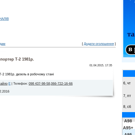
НАЛІВ
дам
[
Додати оголошення
]
ортер Т-2 1981р.
01.04.2015, 17:35
-2 1981р. дизель в робочому стані
6, чт
айло
E
|
Телефон
:
098 437-98-58,066-722-16-66
12.2016
7, пт
8,
сб
A98
A95+
A95