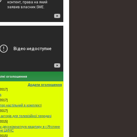
тні оголошення
Додати оголошення
2017]
а
2017]
тер настільний в комплекті
2017]
акторів для телевізійної передачі
2015]
 двухкомнатную квартиру в г.Яготине
оне ЦИНС
2015]