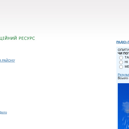
РАДІО+
ОПИТУ
ЧИ ПО
ТА
А РАЙОНУ
НІ
МЕ
Резуль
Всього 
 фото