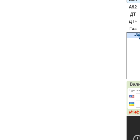
A92
ДТ
ДТ+
Газ
Цін
К