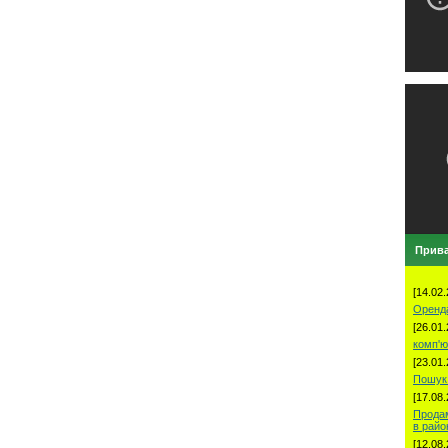
Прива
[14.02.
Оренд
[26.01.
комп'ю
[23.01.
Пошук 
[17.08.
Продам
в рай
[12.08.