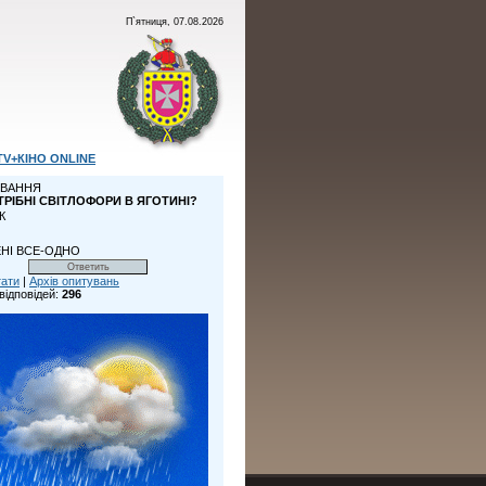
П`ятниця, 07.08.2026
TV+КІНО ONLINE
ВАННЯ
ТРІБНІ СВІТЛОФОРИ В ЯГОТИНІ?
К
НІ ВСЕ-ОДНО
тати
|
Архів опитувань
відповідей:
296