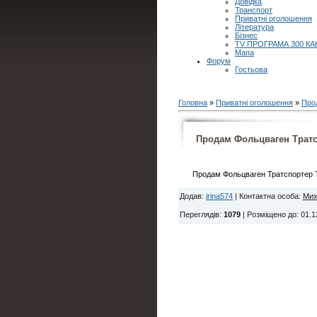
Довідка
Транспорт
Приватні оголошення
Література
Бізнес
TV ПРОГРАМА 300 КА
Мапа
Форум
Гостьова
Головна
»
Приватні оголошення
»
Про
Продам Фольцваген Тратсп
Продам Фольцваген Тратспортер Т
Додав
:
irina574
|
Контактна особа
:
Мих
Переглядів
:
1079
|
Розміщено до
: 01.