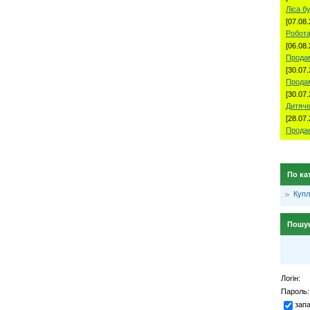
Ліса б
[07.08.
Робота
[06.08.
Продам
[30.07.
Прода
[30.07.
Дитяче
[28.07.
Продае
По ка
Куп
Пошу
Логін:
Пароль:
зап