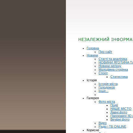
Головна
Про сайт
Новини
Статті та аналітика
НОВИНИ ЯГОТИНА Т
Новини регіону
Молодіжна сторінка
Спорт
Статистика
Історія
Історія міста
Голодомор
Інше...
Галерея
Фото міста
Події
НАШЕ МІСТО
Давні фото
Панорамні 3D
Вечірні фото
Відео
Радіо і ТБ ONLINE
Корисне