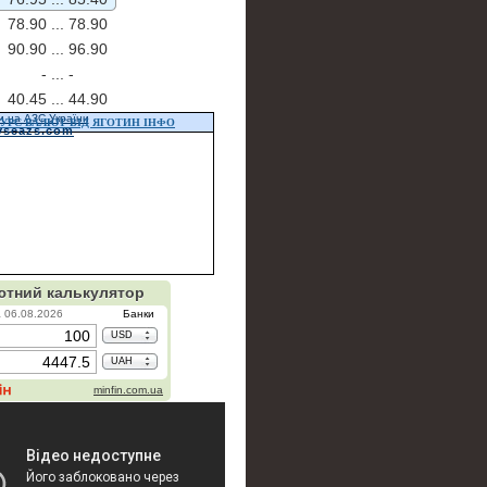
78.90 ...
78.90
90.90 ...
96.90
- ...
-
40.45 ...
44.90
и на АЗС України
УРС ВАЛЮТ ВІД ЯГОТИН ІНФО
vseazs.com