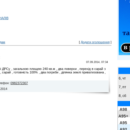
НАЛІВ
дам
[
Додати оголошення
]
к
07.09.2014, 07:34
 ДРСу , загальною площею 240 кв.м , два поверхи , перехід в сарай з
, сарай , готовність 100% , два погреби , ділянка землі приватизована ,
6, чт
лефон
:
0982372307
7, пт
.2014
8,
сб
A98
A95+
A95
A92