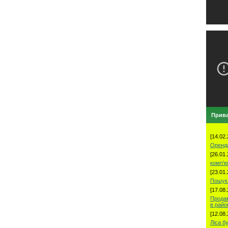
Прива
[14.02.
Оренд
[26.01.
комп'ю
[23.01.
Пошук 
[17.08.
Продам
в рай
[12.08.
Ліса б