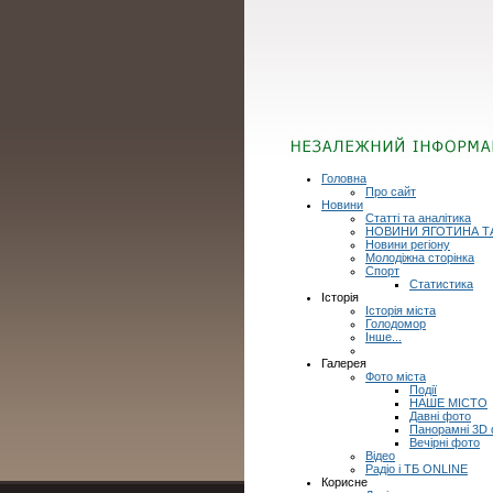
Головна
Про сайт
Новини
Статті та аналітика
НОВИНИ ЯГОТИНА Т
Новини регіону
Молодіжна сторінка
Спорт
Статистика
Історія
Історія міста
Голодомор
Інше...
Галерея
Фото міста
Події
НАШЕ МІСТО
Давні фото
Панорамні 3D
Вечірні фото
Відео
Радіо і ТБ ONLINE
Корисне