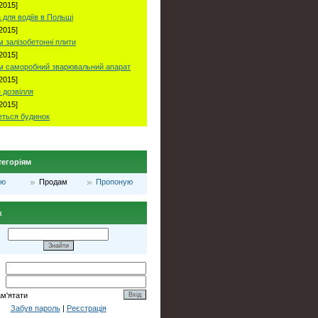
2015]
 для водіїв в Польші
2015]
 залізобетонні плити
2015]
м саморобний зварювальний апарат
2015]
 дозвілля
2015]
ться будинок
тегоріям
лю
Продам
Пропоную
к
ам'ятати
Забув пароль
|
Реєстрація