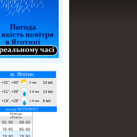
м. Яготин
+32°..+40°
10 м/с
0 мм
+21°..+39°
14 м/с
2.8 мм
+19°..+28°
6 м/с
1.9 мм
погода МЕТЕОПОСТ
Київська
- ...
-
область
81.90 ...
88.40
76.95 ...
85.40
78.90 ...
78.90