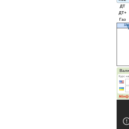
ДТ
ДТ+
Газ
Цін
К