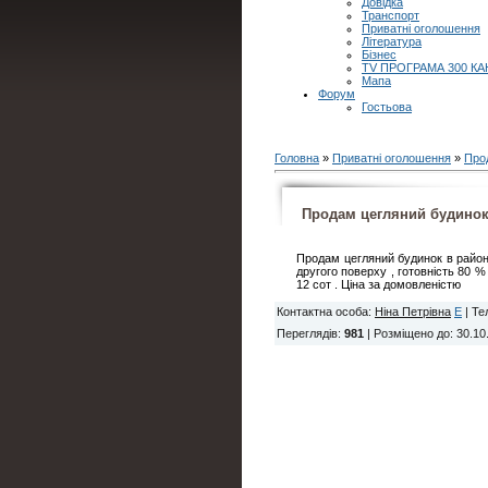
Довідка
Транспорт
Приватні оголошення
Література
Бізнес
TV ПРОГРАМА 300 КА
Мапа
Форум
Гостьова
Головна
»
Приватні оголошення
»
Про
Продам цегляний будино
Продам цегляний будинок в районі
другого поверху , готовність 80 % 
12 сот . Ціна за домовленістю
Контактна особа
:
Ніна Петрівна
E
|
Те
Переглядів
:
981
|
Розміщено до
: 30.10