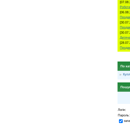
[07.08.
Робота
[06.08.
Продам
[30.07.
Прода
[30.07.
Дитяче
[28.07.
Продае
По ка
Куп
Пошу
Логін:
Пароль:
зап