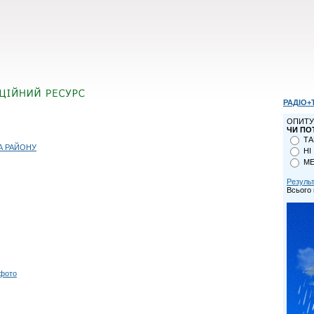
РАДІО+
ОПИТУ
ЧИ ПО
ТА
А РАЙОНУ
НІ
МЕ
Резуль
Всього 
 фото