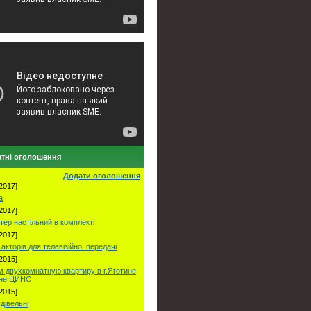
тні оголошення
Додати оголошення
2017]
а
2017]
тер настільний в комплекті
2017]
акторів для телевізійної передачі
2015]
 двухкомнатную квартиру в г.Яготине
оне ЦИНС
2015]
удівельні