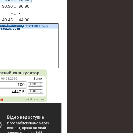
90.90 ...
96.90
- ...
-
40.45 ...
44.90
и на АЗС України
УРС ВАЛЮТ ВІД ЯГОТИН ІНФО
vseazs.com