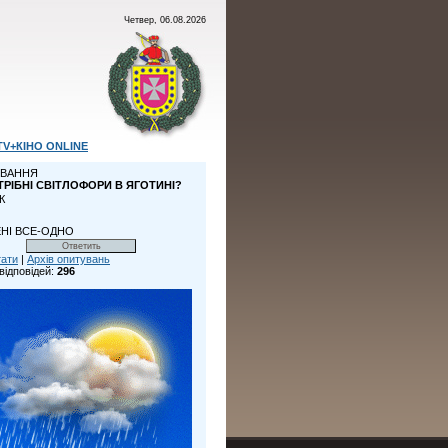
Четвер, 06.08.2026
TV+КІНО ONLINE
ВАННЯ
ТРІБНІ СВІТЛОФОРИ В ЯГОТИНІ?
К
НІ ВСЕ-ОДНО
тати
|
Архів опитувань
відповідей:
296