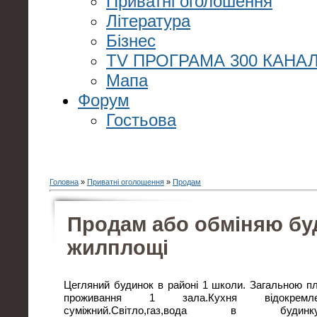
Приватні оголошення
Література
Бізнес
TV ПРОГРАМА 300 КАНАЛ
Мапа
Форум
Гостьова
Головна
»
Приватні оголошення
»
Продам
Продам або обміняю бу
жилплощі
Цегляний будинок в районі 1 школи. Загальною п
проживання 1 зала.Кухня відокремл
суміжний.Світло,газ,вода в бу