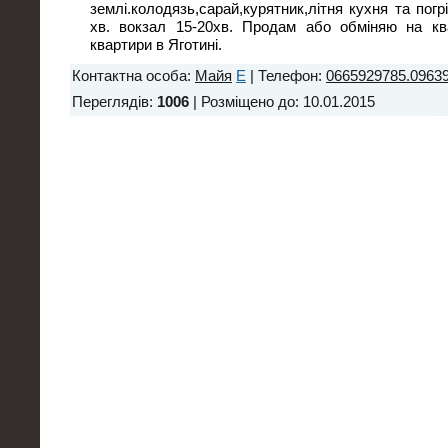
землі.колодязь,сарай,курятник,літня кухня та погр
хв. вокзал 15-20хв. Продам або обміняю на кв
квартири в Яготині.
Контактна особа
:
Майя
E
|
Телефон
:
0665929785.0963
Переглядів
:
1006
|
Розміщено до
: 10.01.2015