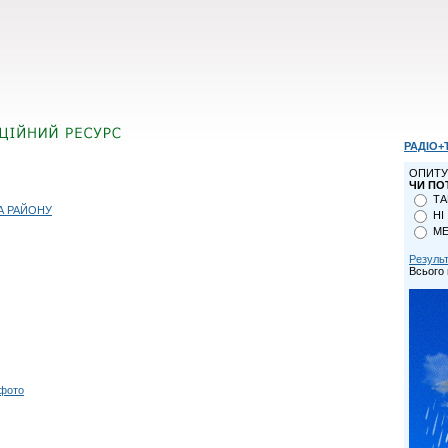
РАДІО+
ОПИТУ
ЧИ ПО
ТА
А РАЙОНУ
НІ
МЕ
Резуль
Всього 
 фото