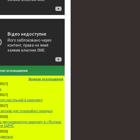
тні оголошення
Додати оголошення
2017]
а
2017]
тер настільний в комплекті
2017]
акторів для телевізійної передачі
2015]
 двухкомнатную квартиру в г.Яготине
оне ЦИНС
2015]
удівельні