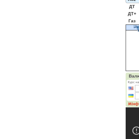
ДТ
ДТ+
Газ
Цін
К