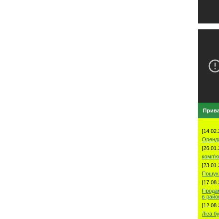
Прива
[14.02.
Оренд
[26.01.
комп'ю
[23.01.
Пошук 
[17.08.
Продам
в рай
[12.08.
Ліса б