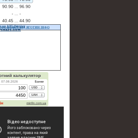
90.90 ...
96.90
- ...
-
40.45 ...
44.90
и на АЗС України
УРС ВАЛЮТ ВІД ЯГОТИН ІНФО
vseazs.com