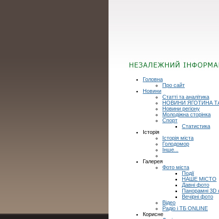
Головна
Про сайт
Новини
Статті та аналітика
НОВИНИ ЯГОТИНА Т
Новини регіону
Молодіжна сторінка
Спорт
Статистика
Історія
Історія міста
Голодомор
Інше...
Галерея
Фото міста
Події
НАШЕ МІСТО
Давні фото
Панорамні 3D
Вечірні фото
Відео
Радіо і ТБ ONLINE
Корисне