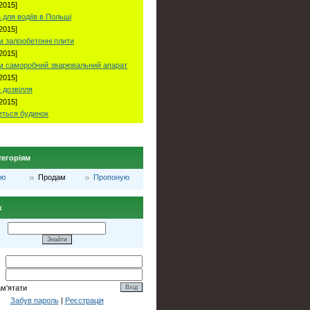
2015]
 для водіїв в Польші
2015]
 залізобетонні плити
2015]
м саморобний зварювальний апарат
2015]
 дозвілля
2015]
ться будинок
тегоріям
лю
Продам
Пропоную
к
ам'ятати
Забув пароль
|
Реєстрація