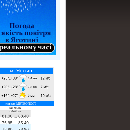
м. Яготин
+23°..+38°
12 м/с
0.4 мм
+20°..+28°
7 м/с
2.3 мм
+16°..+27°
10 м/с
0 мм
погода МЕТЕОПОСТ
Київська
- ...
-
область
81.90 ...
88.40
76.95 ...
85.40
78.90 ...
78.90