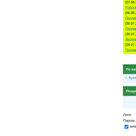
[07.08.
Робота
[06.08.
Продам
[30.07.
Прода
[30.07.
Дитяче
[28.07.
Продае
По ка
Куп
Пошу
Логін:
Пароль:
зап