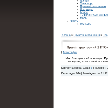
Довідка
Транспорт
Приватні оголошення
Література
Бізнес
TV ПРОГРАМА 300 КА
Мапа
Форум
Гостьова
Головна
»
Приватні оголошення
»
Про
Причіп тракторний 2 ПТС-4
|
Фотографія
Маю 2-шт.ціна стоїть за один. Пр
три сторони, колеса на вісім шпил
Контактна особа
:
Саша
E
|
Телефон
:
Переглядів
:
994
|
Розміщено до
: 21.12