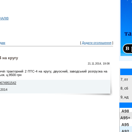
НАЛІВ
дам
[
Додати оголошення
]
 на кругу
21.11.2014, 19:08
ичіп тракторний 2 ПТС-4 на кругу, двуосний, заводський розгрузка на
ьок. ц.9500 грн
7, пт
0674951542
8,
сб
.2014
9,
нд
A98
A95+
A95
A92