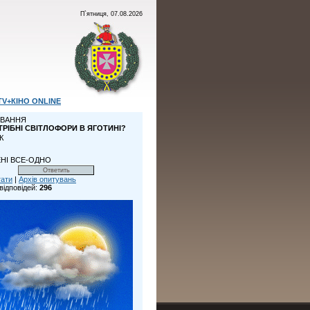
П`ятниця, 07.08.2026
TV+КІНО ONLINE
ВАННЯ
ТРІБНІ СВІТЛОФОРИ В ЯГОТИНІ?
К
НІ ВСЕ-ОДНО
тати
|
Архів опитувань
відповідей:
296