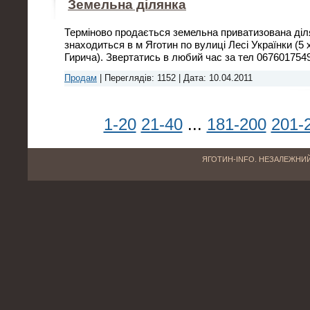
Земельна ділянка
Терміново продається земельна приватизована діля
знаходиться в м Яготин по вулиці Лесі Українки (5 
Гирича). Звертатись в любий час за тел 067601754
Продам
|
Переглядів:
1152
|
Дата:
10.04.2011
1-20
21-40
...
181-200
201-
ЯГОТИН-INFO. НЕЗАЛЕЖНИЙ