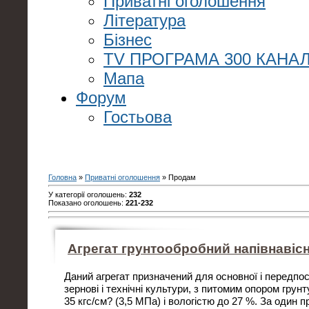
Приватні оголошення
Література
Бізнес
TV ПРОГРАМА 300 КАНАЛ
Мапа
Форум
Гостьова
Головна
»
Приватні оголошення
» Продам
У категорії оголошень
:
232
Показано оголошень
:
221-232
Агрегат грунтообробний напівнавіс
Даний агрегат призначений для основної і передпос
зернові і технічні культури, з питомим опором грунт
35 кгс/см? (3,5 МПа) і вологістю до 27 %. За один п