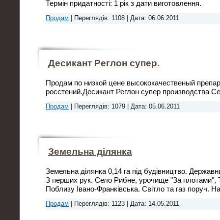
Термін придатності: 1 рік з дати виготовлення.
Продам
|
Переглядів:
1108
|
Дата:
06.06.2011
Десикант Реглон супер.
Продам по низкой цене высококачественый препа
росстений.Десикант Реглон супер производства Се
Продам
|
Переглядів:
1079
|
Дата:
05.06.2011
Земельна ділянка
Земельна ділянка 0,14 га під будівництво. Державн
З перших рук. Село Рибне, урочище "За плотами", 
Поблизу Івано-Франківська. Світло та газ поруч. Н
Продам
|
Переглядів:
1123
|
Дата:
14.05.2011