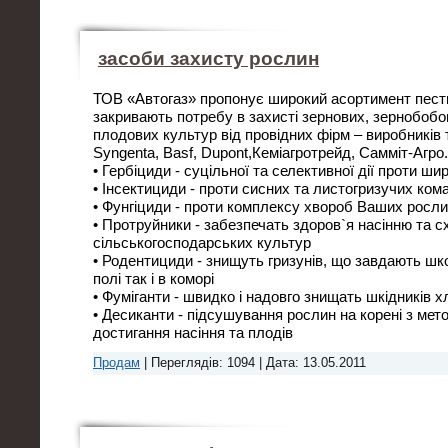
засоби захисту рослин
ТОВ «Автогаз» пропонує широкий асортимент пести
закривають потребу в захисті зернових, зернобобов
плодових культур від провідних фірм – виробників 
Syngenta, Basf, Dupont,Кеміагротрейд, Самміт-Агро.
• Гербіциди - суцільної та селективної дії проти ши
• Інсектициди - проти сисних та листогризучих ком
• Фунгіциди - проти комплексу хвороб Ваших росл
• Протруйники - забезпечать здоров`я насінню та 
сільськогосподарських культур
• Родентициди - знищуть гризунів, що завдають ш
полі так і в коморі
• Фуміганти - швидко і надовго знищать шкідників х
• Десиканти - підсушування рослин на корені з ме
достигання насіння та плодів
Продам
|
Переглядів:
1094
|
Дата:
13.05.2011