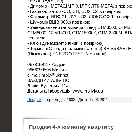
ТЕХОГЛЯДУ (ТО)
• Димомір - МЕТА01МП 0.1ЛТК ЛТК-МЕТА, з повірк
• Газоаналізатор -СО, СН, CO2, 02, з повіркою
• Фотометр ИПФ-01, ЛУЧ-803, ЛЮКС СФ-1, з повір
• Шумомір ВШВ-003,з повіркою
• Універсальний гальмівний стенд СТМ3500, СТМ
СТМ8000, СТМ15000, СТМ15000У, СТМ-3500М, ВТМ
повіркою
• Ключ динамометричний ,з повіркою)
• Тормозні Стенди (Гальмівні стенди) BEISSBAR
(Німеччина),ENERGOTEST (Угорщина)
0673159117 Андрій
0966099505 Микола
e-mail: mblv@ukr.net
ЗАХІДНИЙ АЛЬЯНС
Львів, Вулецька 11а
Детальна інформація: www.mb.lviv.ua
Продам
|
Переглядів:
1083
|
Дата:
17.06.2011
Продам 4-х кімнатну квартиру