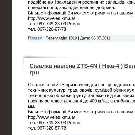
подрібнення і закладення рослинних залишків, кри
поверхні поля, закладає внесені добрива.
Більше інформації Ви можете отримати на нашому с
http://www.veles.km.ua/
тел. 097-749-23-03 Роман
тел. 067-320-87-78
Продам
|
Переглядів:
1019
|
Дата:
08.07.2011
Сівалка навісна ZTS-4N ( Ніка-4 ) В
грн
Сівалки серії ZTS призначені для посіву рядним пос
технічних культур, трав, овочів, сумішей різних ку
технологією обробки грунту. Залежно від висіваних
насіння регулюється від 4 до 400 кг/га., а глибина 
мм.
Більше інформації Ви можете отримати на нашому с
http://www.veles.km.ua/
тел. 097-749-23-03 Роман
тел. 067-320-87-78