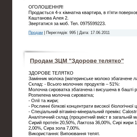
ОГОЛОШЕННЯ!
Продається 4-х кімнатна квартира, в п’яти поверхо
Каштанова Алея 2.
Звертатися за моб. Тел. 0975599223.
Продам
|
Переглядів:
995
|
Дата:
17.06.2011
Продам ЗЦМ "Здорове телятко"
ЗДОРОВЕ ТЕЛЯТКО
Замінник молока (материнське молоко збагачене л
Склад: - Всього молочних продуктів – 51%:
Молочна сироватка збагачена і висушена в башті 
Розпилена молочна сироватка;
- Олії та жири;
- Рослинні білкові концентрати високої біологічної ц
- Спеціальний вітаміно-мінеральний премікс Calostr
Аналітичний склад (процентний вміст в загальній ма
Сирий протеїн 20,50%, Лактоза 36,00%, Сирі жири 
2,00%, Сира зола 7,00%.
Використання: Випоювання телят.