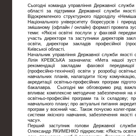
Сьогодні команда управління Державної служби я
області за підтримки Державної служби якості
Відокремленого структурного підрозділу «Неміш
Національного університету біоресурсів і приро
змішаному (офлайн / онлайн) форматі провела зус
теми: «Якісні освітні послуги у фаховій передви
участь директори та заступники директорів зак
освіти, директори закладів професійної (профе
Київської області.
Начальник управління Державної служби якості ос
Лілія КРЕВСЬКА зазначила: «Мета нашої зустр
рекомендації закладам фахової передвищої
(професійно-технічної) освіти у розробці освітн
навчальних планів, налагодити тісну комунікаці
акредитації освітньо-професійних програм підго
бакалавра. Сьогодні ми обговоримо ряд важли
впливає комплексне методичне забезпечення на як
освітньо-професійні програми та їх складову; п
навчального плану; про актуальні питання акредит
програм у воєнний час. Також почуємо колег-пра
системи якісного навчання, забезпечення якості 
часу».
Перший заступник голови Державної служби 
Олександр ЯКИМЕНКО підкреслив: «Якість освіти –