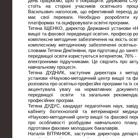
день працюємо, щоб її покращити. Державна Служ
стоїть на стороні учасників освітнього про
Васильович наголосив, що ефективний перехід до
має свої переваги. Необхідно розробляти 
платформах та оцифровувати освітні програми.
Тетяна ІЩЕНКО, директор Державної установи «Н
вищої та фахової передвищої освіти», професор ро
комплексне методичне забезпечення на якість освіт
комплесному методичному забезпеченні освітньо-
словами Тетяни Дем’янівни, при підготовці до заня
передвищої освіти користуються інтернетом, 76% - 
електронними підручниками. Це свідчить про акту
навчальному процесі».
Тетяна ДУДНИК, заступник директора з метод
установи «Науково-методичний центр вищої та фа
розповіла про освітньо-професійні програми та їх с
акцентувала увагу на нормативних документ
передвищої освіти та загальних рекомендаці
професійних програм.
Тетяна ДУДУС, кандидат педагогічних наук, завід
кабінету біотехнологій та ветеринарної меди
«Науково-методичний центр вищої та фахової пере
про особливості розбудови навчального плану
підготовки фахових молодших бакалаврів.
Наталія ВІТРАНЮК, заступник директора департ