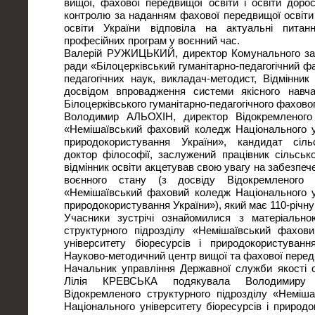
вищої, фахової передвищої освіти і освіти доро
контролю за наданням фахової передвищої освіти
освіти України відповіла на актуальні питанн
професійних програм у воєнний час.
Валерій РУЖИЦЬКИЙ, директор Комунального зак
ради «Білоцерківський гуманітарно-педагогічний 
педагогічних наук, викладач-методист, Відмінник
досвідом впровадження системи якісного навч
Білоцерківського гуманітарно-педагогічного фахово
Володимир АЛЬОХІН, директор Відокремленого 
«Немішаївський фаховий коледж Національного ун
природокористування України», кандидат сіль
доктор філософії, заслужений працівник сільсько
відмінник освіти акцетував свою увагу на забезпече
воєнного стану (з досвіду Відокремленого с
«Немішаївський фаховий коледж Національного ун
природокористування України»), який має 110-річну 
Учасники зустрічі ознайомилися з матеріальн
структурного підрозділу «Немішаївський фахов
університету біоресурсів і природокористуванн
Науково-методичний центр вищої та фахової передв
Начальник управління Державної служби якості ос
Лілія КРЕВСЬКА подякувала Володимиру 
Відокремленого структурного підрозділу «Неміш
Національного університету біоресурсів і природ