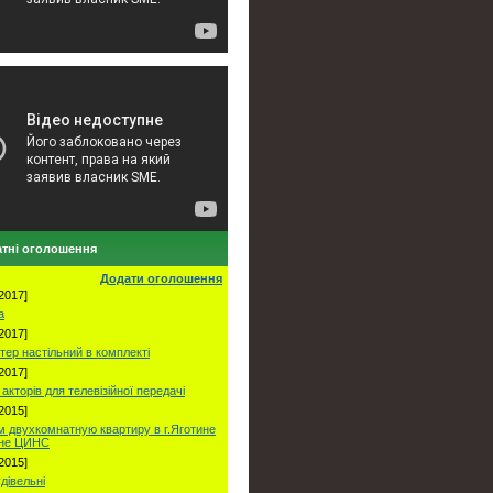
тні оголошення
Додати оголошення
2017]
а
2017]
тер настільний в комплекті
2017]
акторів для телевізійної передачі
2015]
 двухкомнатную квартиру в г.Яготине
оне ЦИНС
2015]
удівельні