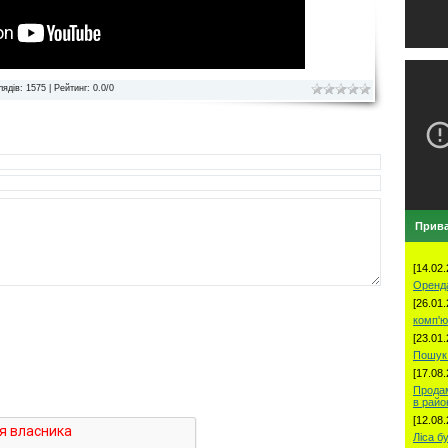
лядів
: 1575 |
Рейтинг
:
0.0
/
0
Прива
[14.02.
Оренд
[26.01.
комп'ю
[23.01.
Пошук 
[17.08.
Продам
в рай
[12.08.
Ліса б