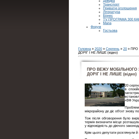
Довідка
Транспорт
Приватні оголошення
Література
Бізнес
TV ПРОГРАМА 300 КА
Мапа
Форум
Гостьова
Головна
»
2020
»
Серпень
»
20
» ПРО
ДОРІГ І НЕ ЛИШЕ (відео)
ПРО ВЕЖУ МОБІЛЬНОГО 
ДОРІГ І НЕ ЛИШЕ (відео)
20 серпн
в спокій
загостр
встановл
«ВФ Укра
Проблем
мікрорайону де діє об'єкт знову по
Тож після обговорення було вир
термін визначити місце розташува
у відповідність до діючого законод
Крім цього депутати розглянули й 