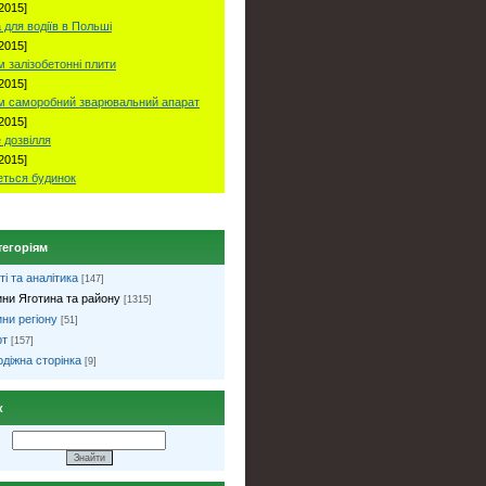
2015]
 для водіїв в Польші
2015]
 залізобетонні плити
2015]
м саморобний зварювальний апарат
2015]
 дозвілля
2015]
ться будинок
тегоріям
ті та аналітика
[147]
ни Яготина та району
[1315]
ни регіону
[51]
рт
[157]
діжна сторінка
[9]
к