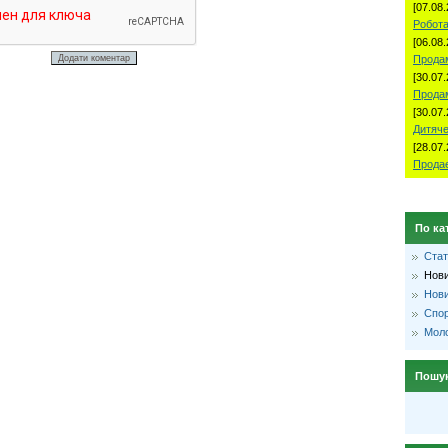
[07.08.
Робота
[06.08.
Продам
[30.07.
Прода
[30.07.
Дитяче
[28.07.
Продае
По ка
Стат
Нови
Нови
Спо
Моло
Пошу