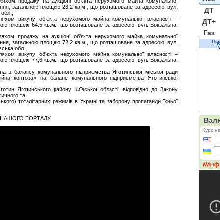
ляхом продажу на аукціоні об’єкта нерухомого майна комунальної
ння, загальною площею 23,2 кв.м., що розташоване за адресою: вул.
ДТ
 обл.;
ляхом викупу об’єкта нерухомого майна комунальної власності –
ДТ+
ною площею 64,5 кв.м., що розташоване за адресою: вул. Вокзальна,
Газ
ляхом продажу на аукціоні об’єкта нерухомого майна комунальної
Цін
ння, загальною площею 72,2 кв.м., що розташоване за адресою: вул.
К
вська обл.;
ляхом викупу об’єкта нерухомого майна комунальної власності –
ною площею 77,6 кв.м., що розташоване за адресою: вул. Вокзальна,
на з балансу комунального підприємства Яготинської міської ради
ційна контора» на баланс комунального підприємства Яготинської
готин Яготинського району Київської області, відповідно до Закону
тичного та
ського) тоталітарних режимів в Україні та заборону пропаганди їхньої
Д НАШОГО ПОРТАЛУ.