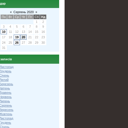
ндар
«
Серпень 2020
»
Пн
Вт
Ср
Чт
Пт
Сб
Нд
1
2
3
4
5
6
7
8
9
10
11
12
13
14
15
16
17
18
19
20
21
22
23
24
25
26
27
28
29
30
31
 записів
 Листопад
 Грудень
Січень
 Лютий
 Березень
Квітень
 Травень
 Червень
 Липень
 Серпень
 Вересень
 Жовтень
 Листопад
Грудень
Січень