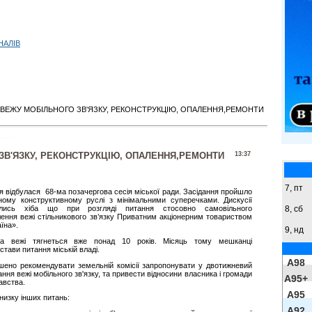
НАЛІВ
 ВЕЖУ МОБІЛЬНОГО ЗВ'ЯЗКУ, РЕКОНСТРУКЦІЮ, ОПАЛЕННЯ,РЕМОНТИ
ЗВ'ЯЗКУ, РЕКОНСТРУКЦІЮ, ОПАЛЕННЯ,РЕМОНТИ
13:37
7, пт
я відбулася 68-ма позачергова сесія міської ради. Засідання пройшло
ному конструктивному руслі з мінімальними суперечками. Дискусії
8,
сб
ились хіба що при розгляді питання стосовно самовільного
ення вежі стільникового зв’язку Приватним акціонерним товариством
їна».
9,
нд
а вежі тягнеться вже понад 10 років. Місяць тому мешканці
стави питання міській владі.
A98
ішено рекомендувати земельній комісії запропонувати у двотижневий
ння вежі мобільного зв'язку, та привести відносини власника і громади
A95+
авства.
A95
низку інших питань:
A92