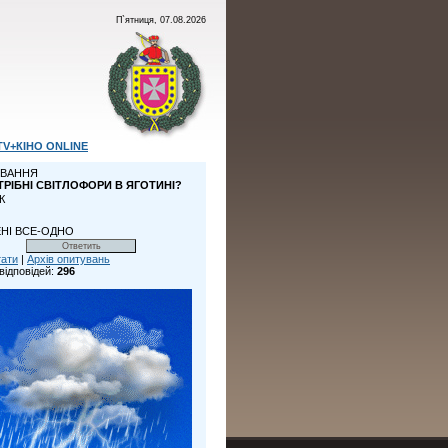
П`ятниця, 07.08.2026
TV+КІНО ONLINE
ВАННЯ
ТРІБНІ СВІТЛОФОРИ В ЯГОТИНІ?
К
НІ ВСЕ-ОДНО
тати
|
Архів опитувань
відповідей:
296