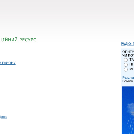
РАДІО+
ОПИТУ
ЧИ ПО
ТА
А РАЙОНУ
НІ
МЕ
Резуль
Всього 
 фото