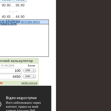
90.90 ...
95.90
- ...
-
40.45 ...
44.90
и на АЗС України
УРС ВАЛЮТ ВІД ЯГОТИН ІНФО
vseazs.com