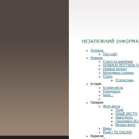
Головна
Про сайт
Новини
Статті та аналітика
НОВИНИ ЯГОТИНА Т
Новини регіону
Молодіжна сторінка
Спорт
Статистика
Історія
Історія міста
Голодомор
Інше...
Галерея
Фото міста
Події
НАШЕ МІСТО
Давні фото
Панорамні 3D
Вечірні фото
Відео
Радіо і ТБ ONLINE
Корисне