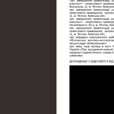
Про завершення приватизації ш
власності – нежитлового приміще
Вокзальна, 11, м. Яготин, Київська
про завершення приватизації ш
нежитлового приміщення, загаль
11, м. Яготин, Київська обл.;
про завершення приватизації ш
власності – нежитлового приміще
Незалежності, 82-а, м. Яготин, Киї
про завершення приватизації ш
нежитлового приміщення, загаль
11, м. Яготин, Київська обл.;
про передачу комунального май
«Яготинська житлово-експлуата
міської ради «Комунальник»;
про зміну назв вулиць в місті Я
України «Про засудження комуніс
націонал-соціалістичного (нацист
символіки.
ДОКЛАДНІШЕ У ВІДЕОВЕРСІЇ ВІ