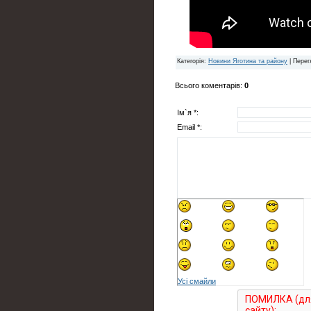
Категорія
:
Новини Яготина та району
|
Перег
Всього коментарів
:
0
Ім`я *:
Email *:
Усі смайли