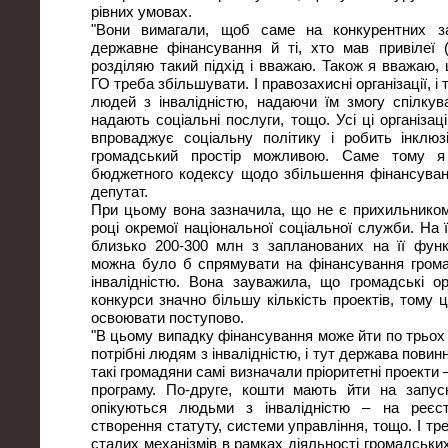
рівних умовах.
"Вони вимагали, щоб саме на конкурентних з
державне фінансування й ті, хто мав привілеї
розділяю такий підхід і вважаю. Також я вважаю,
ГО треба збільшувати. І правозахисні організації, і
людей з інвалідністю, надаючи їм змогу спілкуват
надають соціальні послуги, тощо. Усі ці організац
впроваджує соціальну політику і робить інклюз
громадський простір можливою. Саме тому я
бюджетного кодексу щодо збільшення фінансуван
депутат.
При цьому вона зазначила, що не є прихильнико
році окремої національної соціальної служби. На ї
близько 200-300 млн з запланованих на її функ
можна було б спрямувати на фінансування громад
інвалідністю. Вона зауважила, що громадські ор
конкурси значно більшу кількість проектів, тому 
освоювати поступово.
"В цьому випадку фінансування може йти по трьох 
потрібні людям з інвалідністю, і тут держава пови
такі громадяни самі визначали пріоритетні проекти 
програму. По-друге, кошти мають йти на запуск
опікуються людьми з інвалідністю – на реєс
створення статуту, системи управління, тощо. І тр
сталих механізмів в рамках діяльності громадських