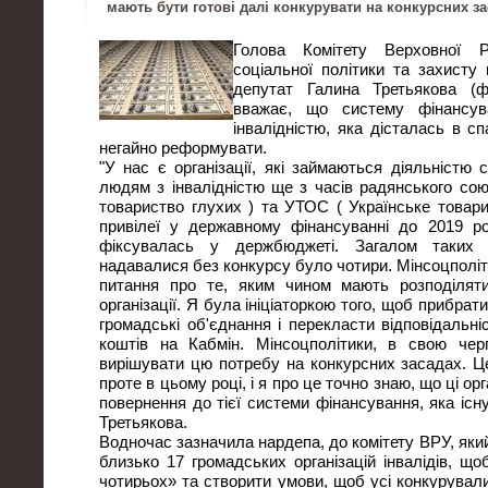
мають бути готові далі конкурувати на конкурсних за
Голова Комітету Верховної 
соціальної політики та захисту 
депутат Галина Третьякова (ф
вважає, що систему фінансува
інвалідністю, яка дісталась в с
негайно реформувати.
"У нас є організації, які займаються діяльністю
людям з інвалідністю ще з часів радянського сою
товариство глухих ) та УТОС ( Українське товари
привілеї у державному фінансуванні до 2019 ро
фіксувалась у держбюджеті. Загалом таких о
надавалися без конкурсу було чотири. Мінсоцполі
питання про те, яким чином мають розподілят
організації. Я була ініціаторкою того, щоб прибра
громадські об'єднання і перекласти відповідальн
коштів на Кабмін. Мінсоцполітики, в свою че
вирішувати цю потребу на конкурсних засадах. Ц
проте в цьому році, і я про це точно знаю, що ці ор
повернення до тієї системи фінансування, яка існу
Третьякова.
Водночас зазначила нардепа, до комітету ВРУ, як
близько 17 громадських організацій інвалідів, щ
чотирьох» та створити умови, щоб усі конкурувал