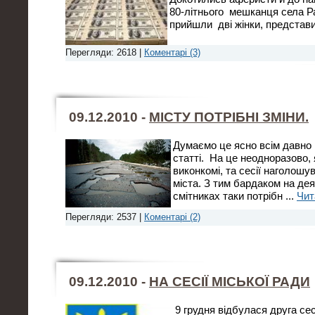
80-літнього мешканця села Р
прийшли дві жінки, предста
Перегляди: 2618 |
Коментарі (3)
09.12.2010 -
МІСТУ ПОТРІБНІ ЗМІНИ.
Думаємо це ясно всім давно 
статті. На це неодноразово,
виконкомі, та сесії наголош
міста. З тим бардаком на де
смітниках таки потрібн
...
Чит
Перегляди: 2537 |
Коментарі (2)
09.12.2010 -
НА СЕСІЇ МІСЬКОЇ РАДИ
9 грудня відбулася друга сес