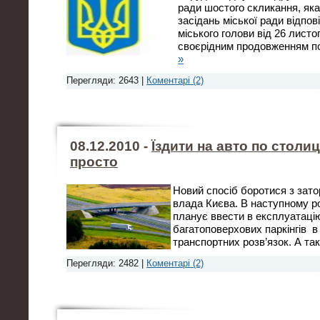
ради шостого скликання, яка
засідань міської ради відпо
міського голови від 26 лист
своєрідним продовженням п
»
Перегляди: 2643 |
Коментарі (2)
08.12.2010 -
Їздити на авто по столиц
просто
Новий спосіб боротися з зат
влада Києва. В наступному ро
планує ввести в експлуатаці
багатоповерхових паркінгів в
транспортних розв’язок. А та
Перегляди: 2482 |
Коментарі (2)