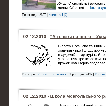
обласної організації ветерані
голови Київської
...
Читати дал
Перегляди: 2397 |
Коментарі (0)
02.12.2010 -
"А тени страшные – Укра
В епоху Брежнєва та інших к
згадувати про Голодомор не 
в художній літературі та й то
уточненням про неврожай і не
врожай був і зерно продавал
»
Категория:
Статті та аналітика
| Перегляди: 2637 |
Комента
02.12.2010 -
Школа монгольського р
Недавно ми всі довідалися 