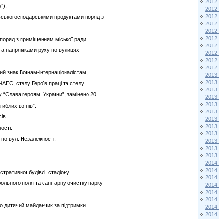
2012
”).
2012 
2012
льськогосподарськими продуктами поряд з
2012
2012
2012
поряд з приміщенням міської ради.
2012
та напрямками руху по вулицях
2012
2012
2012
ий знак Воїнам-інтернаціоналістам,
2013 
2013
 ЧАЕС, стелу Героїв праці та стелу
2013
у “Слава героям України”, замінено 20
2013 
2013
иблих воїнів”.
2013
ів.
2013
2013
ості.
2013
 по вул. Незалежності.
2013
2013
2013
2014 
2014
стративної будівлі стадіону.
2014
ольного поля та санітарну очистку парку
2014 
2014
2014
о дитячий майданчик за підтримки
2014
2014