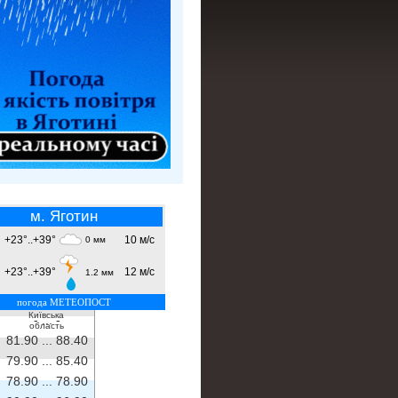
м. Яготин
+23°..+39°
10 м/с
0 мм
+23°..+39°
12 м/с
1.2 мм
погода МЕТЕОПОСТ
Київська
- ...
-
область
81.90 ...
88.40
79.90 ...
85.40
78.90 ...
78.90