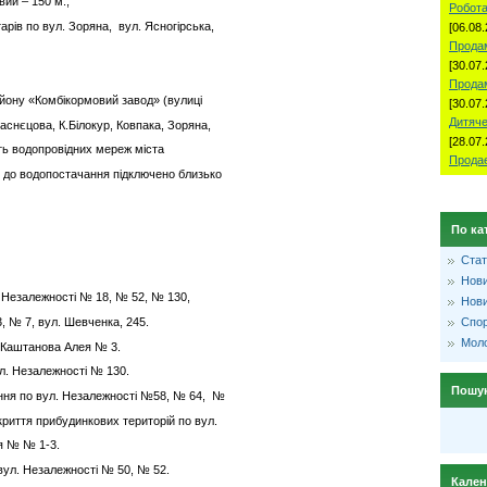
вий – 150 м.;
Робота
арів по вул. Зоряна, вул. Ясногірська,
[06.08.
Продам
[30.07.
Прода
айону «Комбікормовий завод» (вулиці
[30.07.
Дитяче
аснєцова, К.Білокур, Ковпака, Зоряна,
[28.07.
сть водопровідних мереж міста
Продае
у до водопостачання підключено близько
По ка
Стат
Нови
по вул. Незалежності № 18, № 52, № 130,
Нови
, № 7, вул. Шевченка, 245.
Спо
Моло
. Каштанова Алея № 3.
ул. Незалежності № 130.
Пошу
ення по вул. Незалежності №58, № 64, №
риття прибудинкових територій по вул.
я № № 1-3.
вул. Незалежності № 50, № 52.
Кале