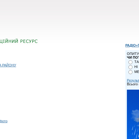
РАДІО+
ОПИТУ
ЧИ ПО
ТА
А РАЙОНУ
НІ
МЕ
Резуль
Всього 
 фото