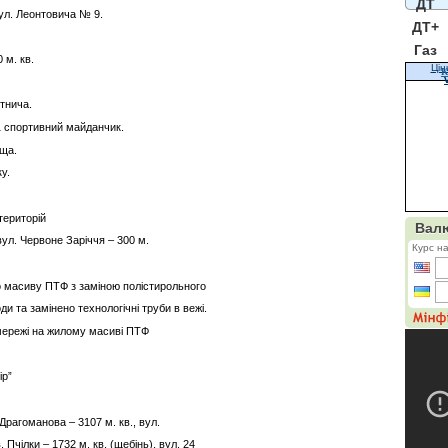
ДТ
ул. Леонтовича № 9.
ДТ+
Газ
 м. кв.
Цін
К
тнича.
1 спортивний майданчик.
ища.
у.
територій
ул. Червоне Заріччя – 300 м.
о масиву ПТФ з заміною полістирольного
ди та замінено технологічні труби в вежі.
 мережі на жилому масиві ПТФ
тір”
Драгоманова – 3107 м. кв., вул.
 Пчілки – 1732 м. кв. (щебінь), вул. 24