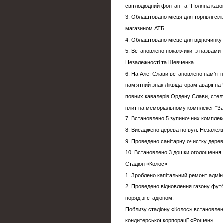
світлодіодний фонтан та “Поляна казок
3. Облаштовано місця для торгівлі сі
магазином АТБ.
4. Облаштовано місце для відпочинку 
5. Встановлено покажчики з назвами 
Незалежності та Шевченка.
6. На Алеї Слави встановлено пам’ятн
пам’ятний знак Ліквідаторам аварії на
повних кавалерів Ордену Слави, стел
плит на меморіальному комплексі “Заг
7. Встановлено 5 зупиночних комплекс
8. Висаджено дерева по вул. Незалежн
9. Проведено санітарну очистку дерев
10. Встановлено 3 дошки оголошення.
Стадіон «Колос»
1. Зроблено капітальний ремонт адміні
2. Проведено відновлення газону футб
поряд зі стадіоном.
Поблизу стадіону «Колос» встановлен
кондитерської корпорації «Рошен».