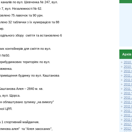
каналів по вул. Шевченка № 247, вул.
7, вул. Незалежності № 62.
овлено 75 лавочок та 90 урн.
лено 32 таблички з їх нумерацією та 88
ир.
здільного збору сміття та встановлено 6
их контейнерів для сміття по вул.
Архів
ті №50.
прибудинкових територіях по вул.
2010
2010
овженка.
2011 
 приміщення будинку по вул. Каштанова
2011
2011
2011 
2011
Каштанова Алея – 2840 м. кв.
2011
, вул. Щорса.
2011
2011
ян облаштувано зупинку „на вимогу”
2011
ької ЦРЛ.
2011
2011
2011 
а 1 спортивний майданчик.
2012 
2012
линова алея” та “Алея закоханих”,