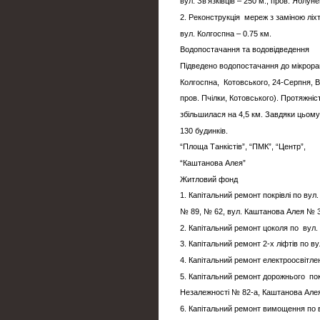
вул. Зв’язківців – 250 м., пров. Яблуне
2. Реконструкція мереж з заміною ліхт
вул. Колгоспна – 0.75 км.
Водопостачання та водовідведення
Підведено водопостачання до мікрор
Колгоспна, Котовського, 24-Серпня, В
пров. Пчілки, Котовського). Протяжні
збільшилася на 4,5 км. Завдяки цьом
130 будинків.
“Площа Танкістів”, “ПМК”, “Центр”,
“Каштанова Алея”
Житловий фонд
1. Капітальний ремонт покрівлі 
№ 89, № 62, вул. Каштанова Алея № 3
2. Капітальний ремонт цоколя по вул
3. Капітальний ремонт 2-х ліфтів по в
4. Капітальний ремонт електроосвітл
5. Капітальний ремонт дорожнього пок
Незалежності № 82-а, Каштанова Але
6. Капітальний ремонт вимощення по 