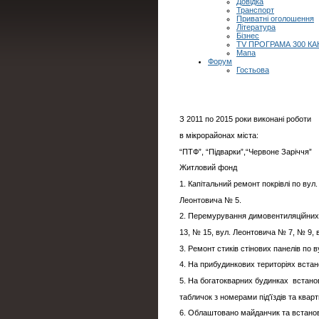
Довідка
Транспорт
Приватні оголошення
Література
Бізнес
TV ПРОГРАМА 300 КА
Мапа
Форум
Гостьова
З 2011 по 2015 роки виконані роботи
в мікрорайонах міста:
“ПТФ”, “Підварки”,“Червоне Заріччя”
Житловий фонд
1. Капітальний ремонт покрівлі по вул
Леонтовича № 5.
2. Перемурування димовентиляційних 
13, № 15, вул. Леонтовича № 7, № 9, 
3. Ремонт стиків стінових панелів по 
4. На прибудинкових територіях встан
5. На богатокварних будинках встанов
табличок з номерами під'їздів та кварт
6. Облаштовано майданчик та встанов