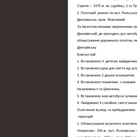
Серпня – 2475 м. кв. (щебінь), 1-го Тр
2. Поточний ремонт по вул. Рильського
Дмитрівська, пров. Жовтневий.
За багаточисленними зверненнями гр
Дмитрівській, де проходить рух автоб
облаштування дорожнього полотна, як
Дмитрівську.
Благоустрій
1. Встановлено 4 дитячих майданчика
2. Встановлені урни для сміття від зу
3. Встановлено 2 дошки оголошення;
4. Встановлено покажчики з назвами 
Незалежності та Шевченка;
5. Встановлено нові автобусні зупинки
6. Ліквідовано 4 стихійних сміттєзвал
Освітлення вулиць та прибудинкових
територій
1. Облаштування вуличного освітлення
Некрасова - 200 м., вул. Ясногірська 