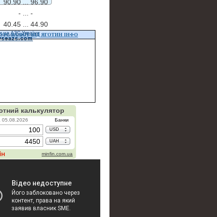
90.90 ...
96.90
- ...
-
40.45 ...
44.90
и на АЗС України
УРС ВАЛЮТ ВІД ЯГОТИН ІНФО
vseazs.com