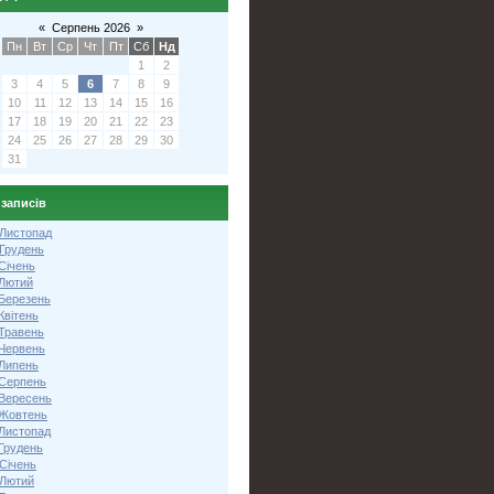
«
Серпень 2026
»
Пн
Вт
Ср
Чт
Пт
Сб
Нд
1
2
3
4
5
6
7
8
9
10
11
12
13
14
15
16
17
18
19
20
21
22
23
24
25
26
27
28
29
30
31
 записів
 Листопад
 Грудень
Січень
 Лютий
 Березень
Квітень
 Травень
 Червень
 Липень
 Серпень
 Вересень
 Жовтень
 Листопад
Грудень
Січень
 Лютий