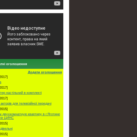
тні оголошення
Додати оголошення
2017]
а
2017]
тер настільний в комплекті
2017]
акторів для телевізійної передачі
2015]
 двухкомнатную квартиру в г.Яготине
оне ЦИНС
2015]
удівельні
2015]