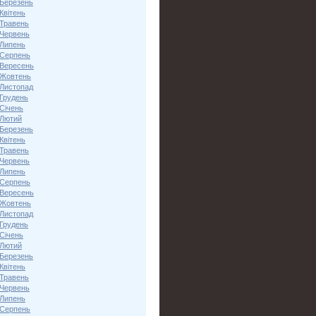
 Березень
Квітень
 Травень
 Червень
 Липень
 Серпень
 Вересень
 Жовтень
 Листопад
 Грудень
Січень
 Лютий
 Березень
Квітень
 Травень
 Червень
 Липень
 Серпень
 Вересень
 Жовтень
 Листопад
 Грудень
Січень
 Лютий
 Березень
Квітень
 Травень
 Червень
 Липень
 Серпень