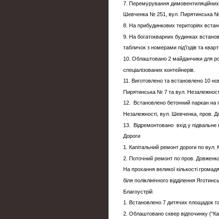
7. Перемурування димовентиляційних 
Шевченка № 251, вул. Пирятинська № 
8. На прибудинкових територіях встан
9. На богатокварних будинках встанов
табличок з номерами під'їздів та кварт
10. Облаштовано 2 майданчики для ро
спеціалізованих контейнерів.
11. Виготовлено та встановлено 10 нов
Пирятинська № 7 та вул. Незалежнос
12. Встановлено бетонний паркан на 
Незалежності, вул. Шевченка, пров. Д
13. Відремонтовано вхід у підвальне
Дороги
1. Капітальний ремонт дороги по вул. 
2. Поточний ремонт по пров. Довженка
На прохання великої кількості громад
біля поліклінічного відділення Яготинс
Благоустрій
1. Встановлено 7 дитячих площадок т
2. Облаштовано сквер відпочинку (“Ка