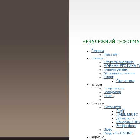
Головна
Про сайт
Новини
Статті та аналітика
НОВИНИ ЯГОТИНА Т
Новини регіону
Молодіжна сторінка
Спорт
Статистика
Історія
Історія міста
Голодомор
Інше...
Галерея
Фото міста
Події
НАШЕ МІСТО
Давні фото
Панорамні 3D
Вечірні фото
Відео
Радіо і ТБ ONLINE
Корисне