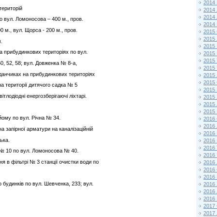
2014
територій
2014
2014
 вул. Ломоносова – 400 м., пров.
2014
0 м., вул. Щорса - 200 м., пров.
2015 
2015
.
2015
а прибудинкових територіях по вул.
2015 
2015
0, 52, 58; вул. Довженка № 8-а,
2015
анчиках на прибудинкових територіях
2015
2015
а території дитячого садка № 5
2015
ітлодіодні енергозберігаючі ліхтарі.
2015
2015
2015
дйому по вул. Річна № 34.
2016 
2016
на запірної арматури на каналізаційній
2016
ька.
2016 
2016
 № 10 по вул. Ломоносова № 40.
2016
я в фільтрі № 3 станції очистки води по
2016
2016
2016
 будинків по вул. Шевченка, 233; вул.
2016
2016
2016
2017 
2017