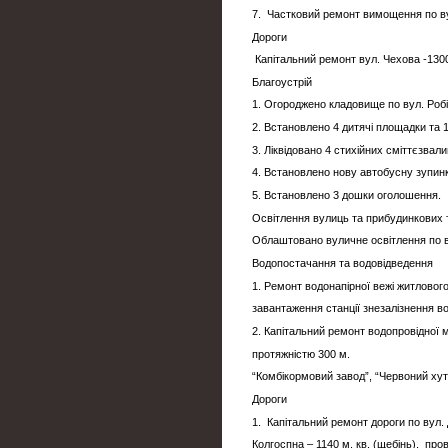
7. Частковий ремонт вимощення по в
Дороги
Капітальний ремонт вул. Чехова -1300
Благоустрій
1. Огороджено кладовище по вул. Робі
2. Встановлено 4 дитячі площадки та 
3. Ліквідовано 4 стихійних сміттєзвал
4. Встановлено нову автобусну зупинк
5. Встановлено 3 дошки оголошення.
Освітлення вулиць та прибудинкових 
Облаштовано вуличне освітлення по в
Водопостачання та водовідведення
1. Ремонт водонапірної вежі житловог
завантаження станції знезалізнення во
2. Капітальний ремонт водопровідної
протяжністю 300 м.
“Комбікормовий завод”, “Червоний ху
Дороги
1. Капітальний ремонт дороги по вул. 
Колгоспна – 1140 м. кв. (щебінь), пров.