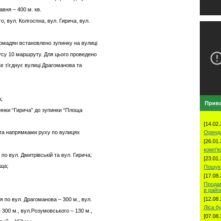
авня – 400 м. кв.
, вул. Колгоспна, вул. Гирича, вул.
омадян встановлено зупинку на вулиці
усу 10 маршруту. Для цього проведено
е з’єднує вулиці Драгоманова та
;
Прива
пинки “Гирича” до зупинки “Площа
[14.02.
Оренд
та напрямками руху по вулицях
[26.01.
комп'ю
 по вул. Дмитрівській та вул. Гирича;
[23.01.
ища;
Пошук 
[17.08.
Продам
в рай
[12.08.
 по вул. Драгоманова – 300 м., вул.
Ліса б
– 300 м., вул.Розумовського – 130 м.,
[07.08.