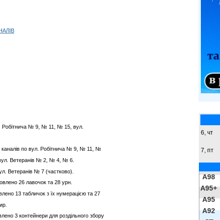
НАЛІВ
. Робітнича № 9, № 11, № 15, вул.
6, чт
каналів по вул. Робітнича № 9, № 11, №
7, пт
вул. Ветеранів № 2, № 4, № 6.
вул. Ветеранів № 7 (частково).
A98
овлено 26 лавочок та 28 урн.
A95+
лено 13 табличок з їх нумерацією та 27
A95
ир.
A92
лено 3 контейнери для роздільного збору