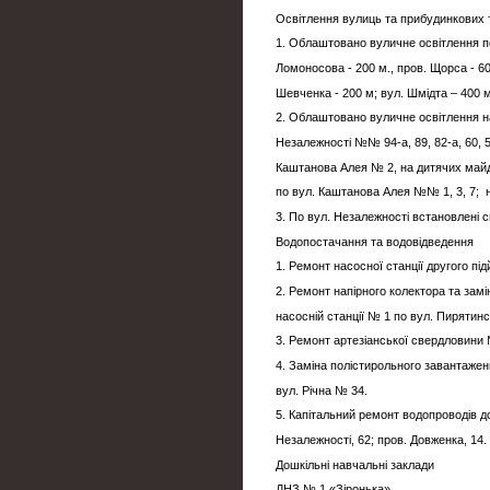
Освітлення вулиць та прибудинкових 
1. Облаштовано вуличне освітлення по
Ломоносова - 200 м., пров. Щорса - 60
Шевченка - 200 м; вул. Шмідта – 400 м
2. Облаштовано вуличне освітлення н
Незалежності №№ 94-а, 89, 82-а, 60, 5
Каштанова Алея № 2, на дитячих майд
по вул. Каштанова Алея №№ 1, 3, 7; н
3. По вул. Незалежності встановлені св
Водопостачання та водовідведення
1. Ремонт насосної станції другого пі
2. Ремонт напірного колектора та замі
насосній станції № 1 по вул. Пирятинс
3. Ремонт артезіанської свердловини
4. Заміна полістирольного завантаженн
вул. Річна № 34.
5. Капітальний ремонт водопроводів до
Незалежності, 62; пров. Довженка, 14.
Дошкільні навчальні заклади
ДНЗ № 1 «Зіронька»