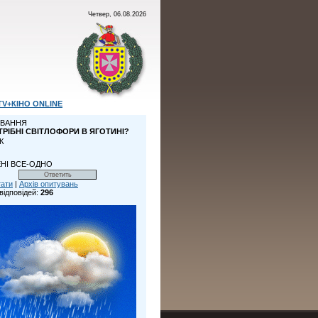
Четвер, 06.08.2026
TV+КІНО ONLINE
ВАННЯ
ТРІБНІ СВІТЛОФОРИ В ЯГОТИНІ?
К
НІ ВСЕ-ОДНО
тати
|
Архів опитувань
відповідей:
296