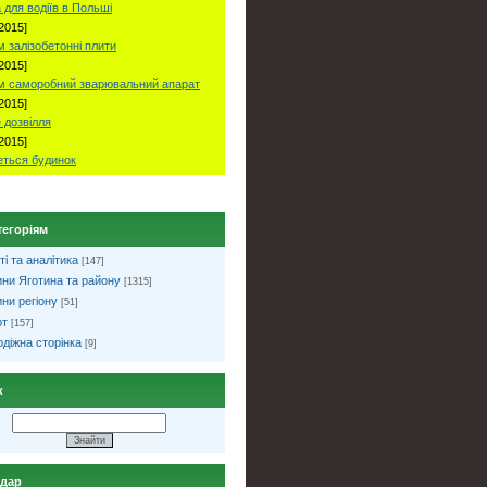
 для водіїв в Польші
2015]
 залізобетонні плити
2015]
м саморобний зварювальний апарат
2015]
 дозвілля
2015]
ться будинок
тегоріям
ті та аналітика
[147]
ни Яготина та району
[1315]
ни регіону
[51]
рт
[157]
діжна сторінка
[9]
к
ндар