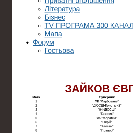
Приватні оголошення
Література
Бізнес
TV ПРОГРАМА 300 КАНАЛ
Мапа
Форум
Гостьова
ЗАЙКОВ ЄВ
Матч
Суперник
1
ФК "Фарбоване"
2
"ДЮСШ-Кристал-2"
3
"94-ДЮСШ"
4
"Газовик"
5
ФК "Жоравка"
6
"Обрій"
7
"Атлетік"
8
"Прапор"