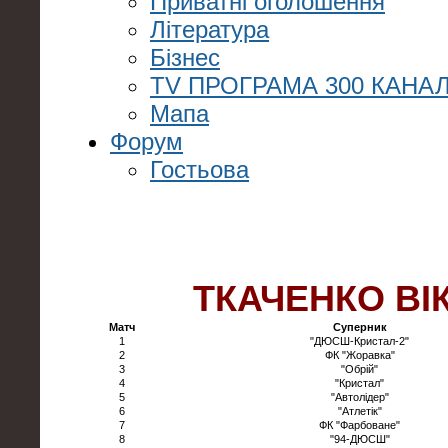
Приватні оголошення
Література
Бізнес
TV ПРОГРАМА 300 КАНАЛ
Мапа
Форум
Гостьова
ТКАЧЕНКО ВІ
Матч
Суперник
1
"ДЮСШ-Кристал-2"
2
ФК "Жоравка"
3
"Обрій"
4
"Кристал"
5
"Автолідер"
6
"Атлетік"
7
ФК "Фарбоване"
8
"94-ДЮСШ"