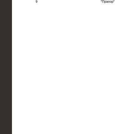
9
"Прапор"