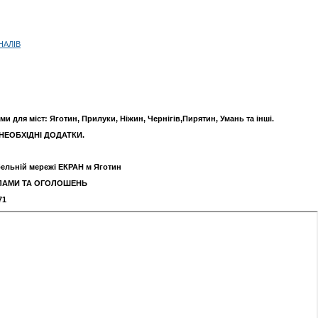
НАЛІВ
и для міст: Яготин, Прилуки, Ніжин, Чернігів,Пирятин, Умань та інші.
НЕОБХІДНІ ДОДАТКИ.
бельній мережі ЕКРАН м Яготин
ЛАМИ ТА ОГОЛОШЕНЬ
1