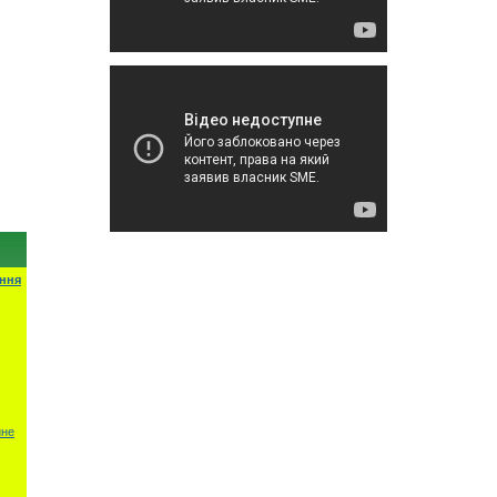
ння
ине