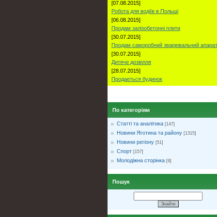
[07.08.2015]
Робота для водіїв в Польші
[06.08.2015]
Продам залізобетонні плити
[30.07.2015]
Продам саморобний зварювальний апара
[30.07.2015]
Дитяче дозвілля
[28.07.2015]
Продаеться будинок
По категоріям
Статті та аналітика
[147]
Новини Яготина та району
[1315]
Новини регіону
[51]
Спорт
[157]
Молодіжна сторінка
[9]
Пошук