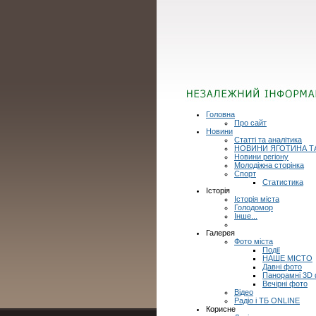
Головна
Про сайт
Новини
Статті та аналітика
НОВИНИ ЯГОТИНА Т
Новини регіону
Молодіжна сторінка
Спорт
Статистика
Історія
Історія міста
Голодомор
Інше...
Галерея
Фото міста
Події
НАШЕ МІСТО
Давні фото
Панорамні 3D
Вечірні фото
Відео
Радіо і ТБ ONLINE
Корисне