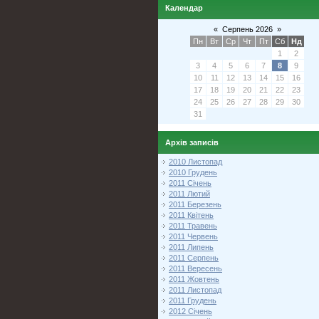
Календар
«
Серпень 2026
»
Пн
Вт
Ср
Чт
Пт
Сб
Нд
1
2
3
4
5
6
7
8
9
10
11
12
13
14
15
16
17
18
19
20
21
22
23
24
25
26
27
28
29
30
31
Архів записів
2010 Листопад
2010 Грудень
2011 Січень
2011 Лютий
2011 Березень
2011 Квітень
2011 Травень
2011 Червень
2011 Липень
2011 Серпень
2011 Вересень
2011 Жовтень
2011 Листопад
2011 Грудень
2012 Січень