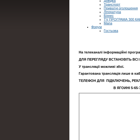
Довідка
Транспорт
Приватні оголошення
Література
Бізнес
TV ПРОГРАМА 300 КА
Мапа
Форум
Гостьова
На телеканалі інформаційні програм
ДЛЯ ПЕРЕГЛЯДУ ВСТАНОВІТЬ ВСІ 
У трансляції можливі збої.
Гарантована трансляція лише в ка
ТЕЛЕФОН ДЛЯ ПІДКЛЮЧЕНЬ, РЕК
В ЯГОИНІ 5-65-7