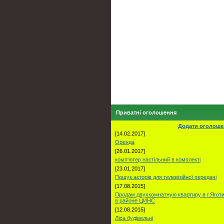
Приватні оголошення
Додати оголоше
[14.02.2017]
Оренда
[26.01.2017]
комп'ютер настільний в комплекті
[23.01.2017]
Пошук акторів для телевізійної передачі
[17.08.2015]
Продам двухкомнатную квартиру в г.Ягот
в районе ЦИНС
[12.08.2015]
Ліса будівельні