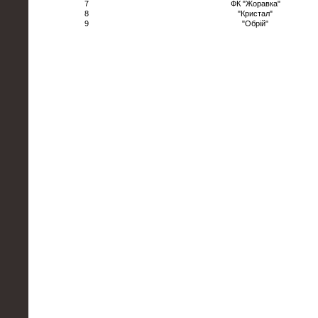
7
ФК "Жоравка"
8
"Кристал"
9
"Обрій"