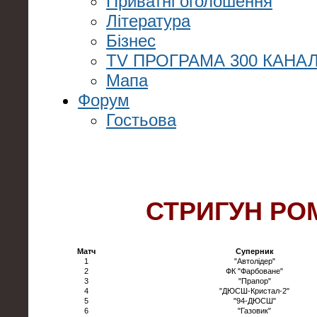
Приватні оголошення
Література
Бізнес
TV ПРОГРАМА 300 КАНАЛ
Мапа
Форум
Гостьова
СТРИГУН РО
Матч
Суперник
1
"Автолідер"
2
ФК "Фарбоване"
3
"Прапор"
4
"ДЮСШ-Кристал-2"
5
"94-ДЮСШ"
6
"Газовик"