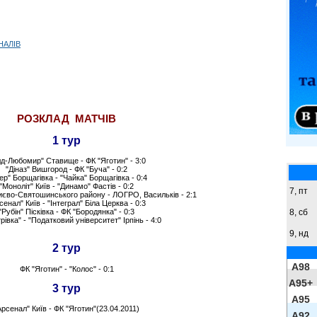
НАЛІВ
РОЗКЛАД МАТЧІВ
1 тур
лд-Любомир" Ставище - ФК "Яготин" - 3:0
"Діназ" Вишгород - ФК "Буча" - 0:2
дер" Борщагівка - "Чайка" Борщагівка - 0:4
"Моноліт" Київ - "Динамо" Фастів - 0:2
7, пт
Києво-Святошинського району - ЛОГРО, Васильків - 2:1
сенал" Київ - "Інтеграл" Біла Церква - 0:3
"Рубін" Пісківка - ФК "Бородянка" - 0:3
8,
сб
рівка" - "Податковий університет" Ірпінь - 4:0
9,
нд
2 тур
A98
ФК "Яготин" - "Колос" - 0:1
A95+
3 тур
A95
Арсенал" Київ - ФК "Яготин"(23.04.2011)
A92