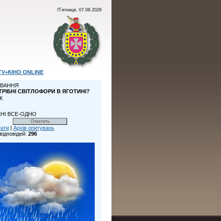
П`ятниця, 07.08.2026
TV+КІНО ONLINE
ВАННЯ
ТРІБНІ СВІТЛОФОРИ В ЯГОТИНІ?
К
НІ ВСЕ-ОДНО
тати
|
Архів опитувань
відповідей:
296