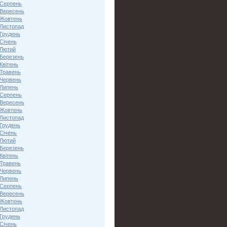
 Серпень
 Вересень
 Жовтень
 Листопад
 Грудень
Січень
 Лютий
 Березень
Квітень
 Травень
 Червень
 Липень
 Серпень
 Вересень
 Жовтень
 Листопад
 Грудень
Січень
 Лютий
 Березень
Квітень
 Травень
 Червень
 Липень
 Серпень
 Вересень
 Жовтень
 Листопад
 Грудень
Січень