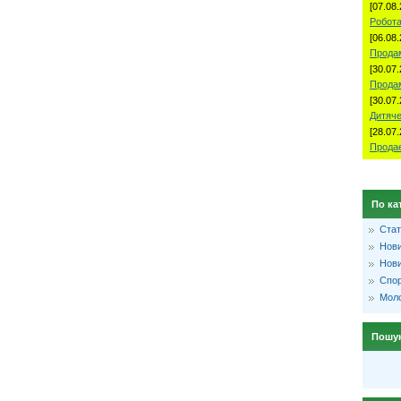
[07.08.
Робота
[06.08.
Продам
[30.07.
Прода
[30.07.
Дитяче
[28.07.
Продае
По ка
Стат
Нови
Нови
Спо
Моло
Пошу