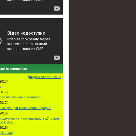
тні оголошення
Додати оголошення
2017]
а
2017]
тер настільний в комплекті
2017]
акторів для телевізійної передачі
2015]
 двухкомнатную квартиру в г.Яготине
оне ЦИНС
2015]
удівельні