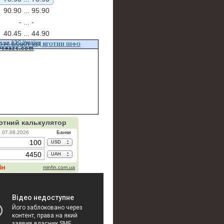
90.90 ...
95.90
- ...
-
40.45 ...
44.90
и на АЗС України
УРС ВАЛЮТ ВІД ЯГОТИН ІНФО
vseazs.com