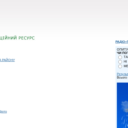
РАДІО+
ОПИТУ
ЧИ ПО
ТА
А РАЙОНУ
НІ
МЕ
Резуль
Всього 
 фото