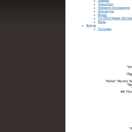
Довідка
Транспорт
Приватні оголошення
Література
Бізнес
TV ПРОГРАМА 300 КА
Мапа
Форум
Гостьова
"Хі
"Лі
"Колос" Музичі, 
"Ар
ФК "Пут
"