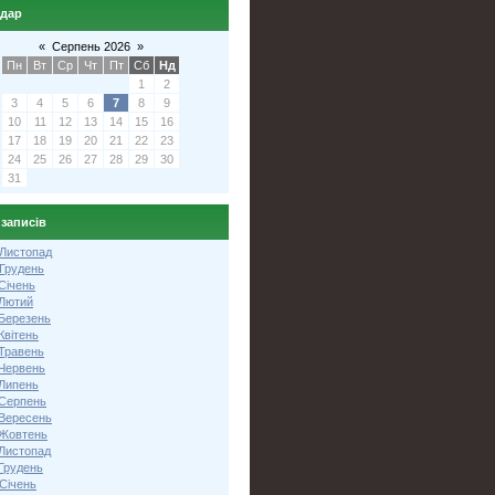
ндар
«
Серпень 2026
»
Пн
Вт
Ср
Чт
Пт
Сб
Нд
1
2
3
4
5
6
7
8
9
10
11
12
13
14
15
16
17
18
19
20
21
22
23
24
25
26
27
28
29
30
31
 записів
 Листопад
 Грудень
Січень
 Лютий
 Березень
Квітень
 Травень
 Червень
 Липень
 Серпень
 Вересень
 Жовтень
 Листопад
Грудень
Січень