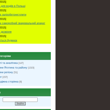
2015]
 для водіїв в Польші
2015]
 залізобетонні плити
2015]
м саморобний зварювальний апарат
2015]
 дозвілля
2015]
ться будинок
тегоріям
ті та аналітика
[147]
ни Яготина та району
[1315]
ни регіону
[51]
рт
[157]
діжна сторінка
[9]
к