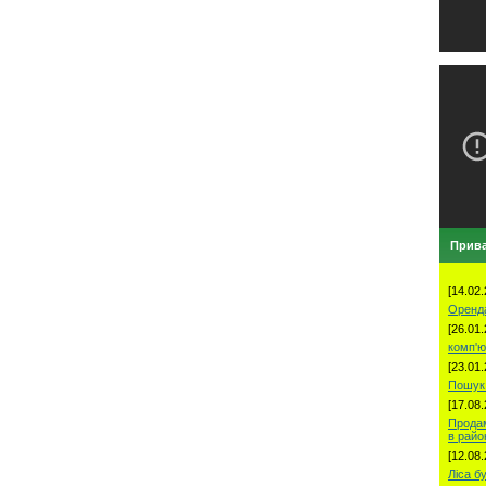
Прива
[14.02.
Оренд
[26.01.
комп'ю
[23.01.
Пошук 
[17.08.
Продам
в рай
[12.08.
Ліса б