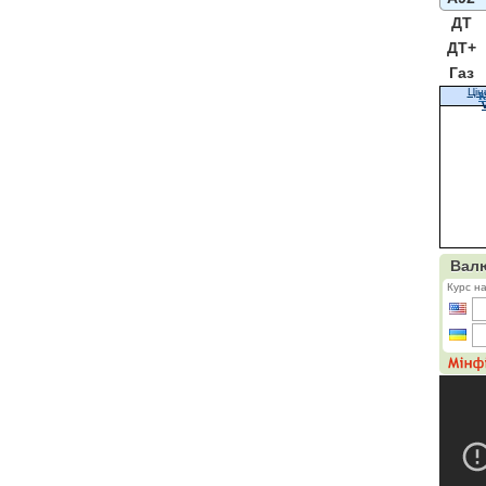
ДТ
ДТ+
Газ
Цін
К