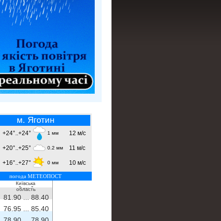
м. Яготин
+24°..+24°
12 м/с
1 мм
+20°..+25°
11 м/с
0.2 мм
+16°..+27°
10 м/с
0 мм
погода МЕТЕОПОСТ
Київська
- ...
-
область
81.90 ...
88.40
76.95 ...
85.40
78.90 ...
78.90