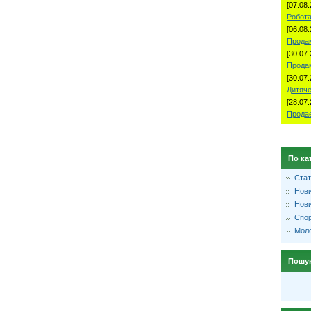
[07.08.
Робота
[06.08.
Продам
[30.07.
Прода
[30.07.
Дитяче
[28.07.
Продае
По ка
Стат
Нови
Нови
Спо
Моло
Пошу