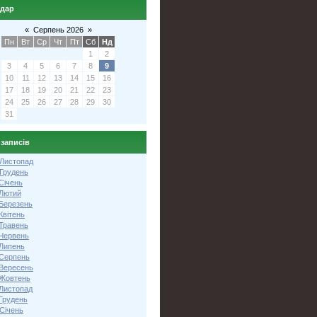
ндар
«
Серпень 2026
»
Пн
Вт
Ср
Чт
Пт
Сб
Нд
1
2
3
4
5
6
7
8
9
10
11
12
13
14
15
16
17
18
19
20
21
22
23
24
25
26
27
28
29
30
31
 записів
 Листопад
 Грудень
Січень
 Лютий
 Березень
Квітень
 Травень
 Червень
 Липень
 Серпень
 Вересень
 Жовтень
 Листопад
Грудень
Січень