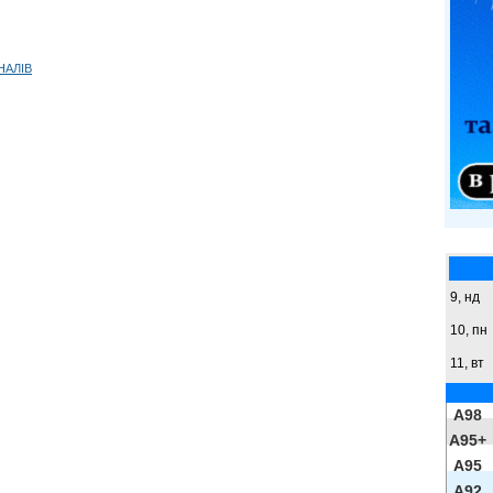
НАЛІВ
9,
нд
10, пн
11, вт
A98
A95+
A95
A92