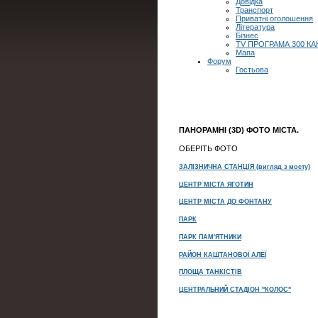
Довідка
Транспорт
Приватні оголошення
Література
Бізнес
TV ПРОГРАМА 300 КА
Мапа
Форум
Гостьова
ПАНОРАМНІ (3D) ФОТО МІСТА.
ОБЕРІТЬ ФОТО
ЗАЛІЗНИЧНА СТАНЦІЯ (вигляд з мосту)
ЦЕНТР МІСТА ЯГОТИН
ЦЕНТР МІСТА ДО ФОНТАНУ
ПАРК
ПАРК ПАМ'ЯТНИКИ
РАЙОН КАШТАНОВОЇ АЛЕЇ
ПЛОЩА ТАНКІСТІВ
ЦЕНТРАЛЬНИЙ СТАДІОН ''КОЛОС"