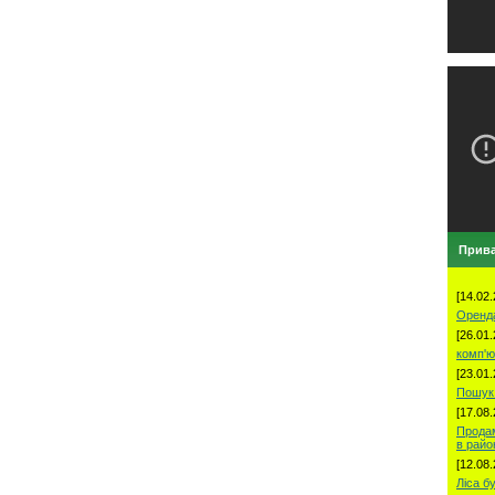
Прива
[14.02.
Оренд
[26.01.
комп'ю
[23.01.
Пошук 
[17.08.
Продам
в рай
[12.08.
Ліса б