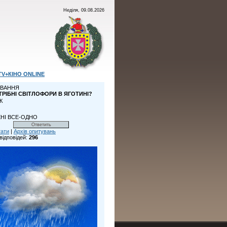
Неділя, 09.08.2026
TV+КІНО ONLINE
ВАННЯ
ТРІБНІ СВІТЛОФОРИ В ЯГОТИНІ?
К
НІ ВСЕ-ОДНО
тати
|
Архів опитувань
відповідей:
296