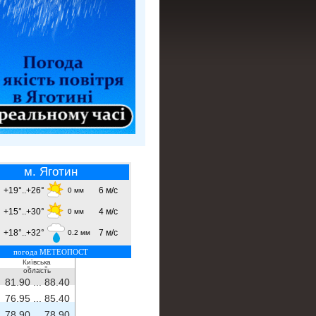
м. Яготин
+19°..+26°
6 м/с
0 мм
+15°..+30°
4 м/с
0 мм
+18°..+32°
7 м/с
0.2 мм
погода МЕТЕОПОСТ
Київська
- ...
-
область
81.90 ...
88.40
76.95 ...
85.40
78.90 ...
78.90