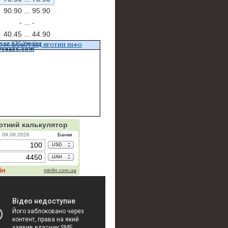
90.90 ...
95.90
- ...
-
40.45 ...
44.90
и на АЗС України
УРС ВАЛЮТ ВІД ЯГОТИН ІНФО
vseazs.com