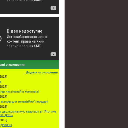
тні оголошення
Додати оголошення
2017]
а
2017]
тер настільний в комплекті
2017]
акторів для телевізійної передачі
2015]
 двухкомнатную квартиру в г.Яготине
оне ЦИНС
2015]
удівельні