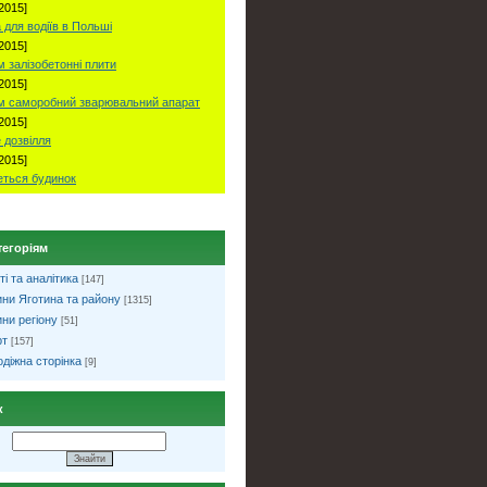
2015]
 для водіїв в Польші
2015]
 залізобетонні плити
2015]
м саморобний зварювальний апарат
2015]
 дозвілля
2015]
ться будинок
тегоріям
ті та аналітика
[147]
ни Яготина та району
[1315]
ни регіону
[51]
рт
[157]
діжна сторінка
[9]
к