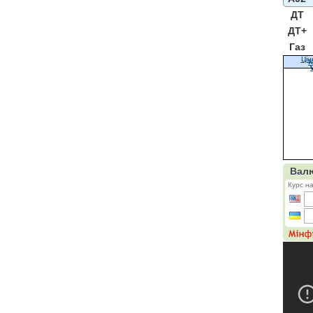
ДТ
ДТ+
Газ
Цін
К