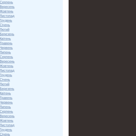
 Серпень
 Вересень
 Жовтень
 Листопад
 Грудень
Січень
 Лютий
 Березень
Квітень
 Травень
 Червень
 Липень
 Серпень
 Вересень
 Жовтень
 Листопад
 Грудень
Січень
 Лютий
 Березень
Квітень
 Травень
 Червень
 Липень
 Серпень
 Вересень
 Жовтень
 Листопад
 Грудень
Січень