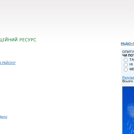
РАДІО+
ОПИТУ
ЧИ ПО
ТА
А РАЙОНУ
НІ
МЕ
Резуль
Всього 
 фото