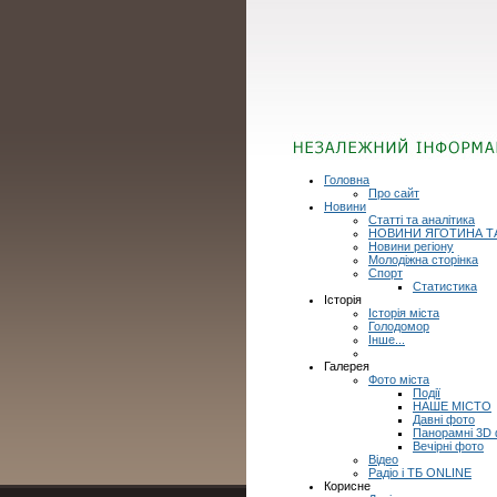
Головна
Про сайт
Новини
Статті та аналітика
НОВИНИ ЯГОТИНА Т
Новини регіону
Молодіжна сторінка
Спорт
Статистика
Історія
Історія міста
Голодомор
Інше...
Галерея
Фото міста
Події
НАШЕ МІСТО
Давні фото
Панорамні 3D
Вечірні фото
Відео
Радіо і ТБ ONLINE
Корисне